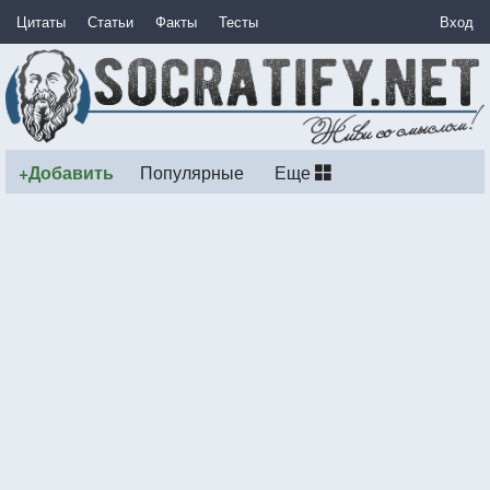
Цитаты
Статьи
Факты
Тесты
Вход
+Добавить
Популярные
Еще