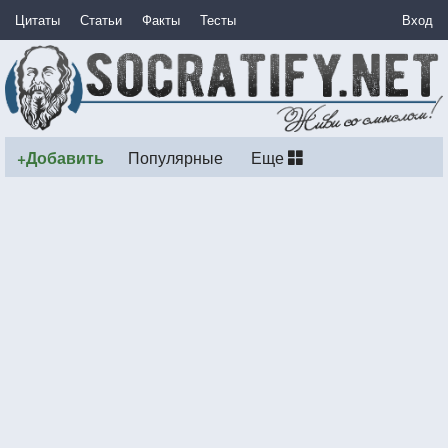
Цитаты
Статьи
Факты
Тесты
Вход
+Добавить
Популярные
Еще