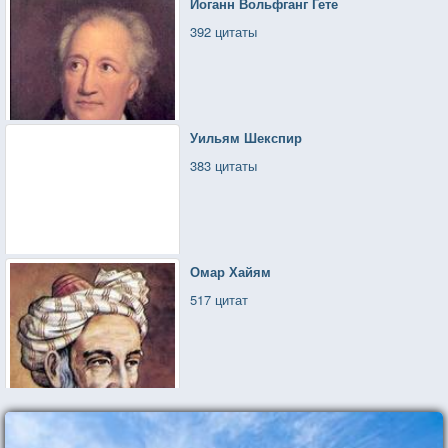
Иоганн Вольфганг Гете
392 цитаты
Уильям Шекспир
383 цитаты
Омар Хайям
517 цитат