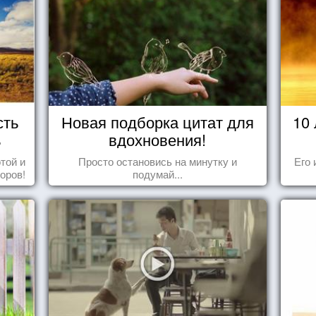
сть
Новая подборка цитат для
10
ь
вдохновения!
той и
Просто остановись на минутку и
Его 
оров!
подумай...