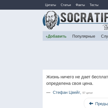
Цитаты
Статьи
Факты
Тесты
+Добавить
Популярные
Слу
Жизнь ничего не дает бесплат
определена своя цена.
—
Стефан Цвейг,
57 цитат
Преды