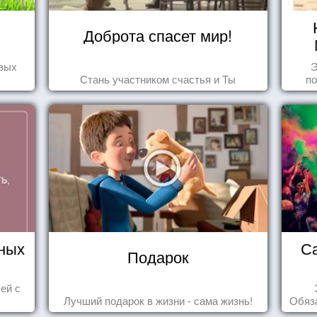
Доброта спасет мир!
овых
Э
Стань участником счастья и Ты
по
ных
С
Подарок
ей с
Лучший подарок в жизни - сама жизнь!
Обяза
по