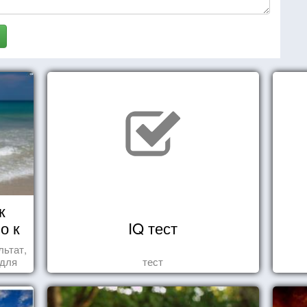
к
о к
IQ тест
льтат,
 для
тест