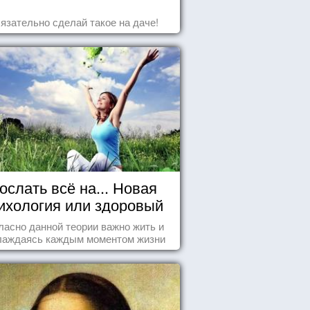
язательно сделай такое на даче!
ослать всё на... Новая
ихология или здоровый
пофигизм.
ласно данной теории важно жить и
лаждаясь каждым моментом жизни
нанно и с удовольствием. Как это,
робуем разобраться на реальных
примерах.