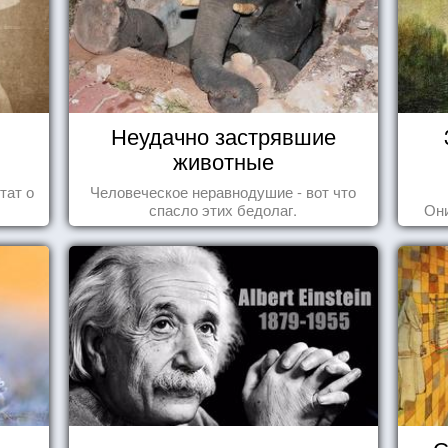
Неудачно застрявшие
животные
тат о
Человеческое неравнодушие - вот что
спасло этих бедолаг.
Они