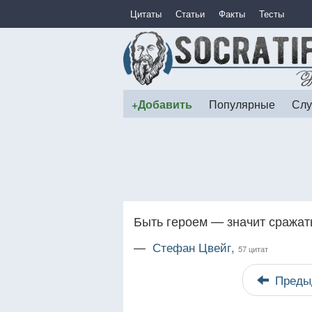
Цитаты
Статьи
Факты
Тесты
+Добавить
Популярные
Слу
Быть героем — значит сражат
—
Стефан Цвейг,
57 цитат
Преды