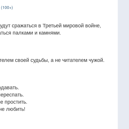
 (100+)
удут сражаться в Третьей мировой войне,
аться палками и камнями.
елем своей судьбы, а не читателем чужой.
одавать.
переспать.
се простить.
не любить!