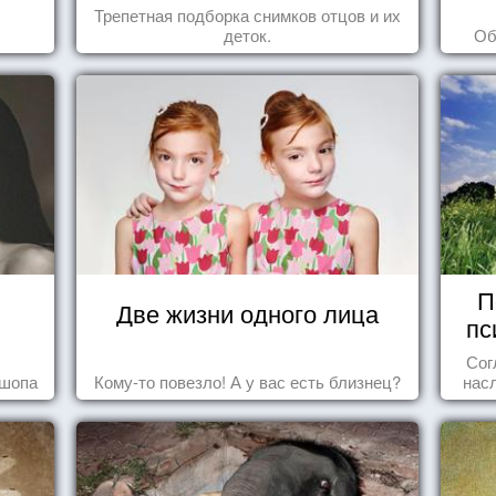
Трепетная подборка снимков отцов и их
деток.
Об
П
Две жизни одного лица
пс
Сог
ошопа
Кому-то повезло! А у вас есть близнец?
нас
осоз
поп