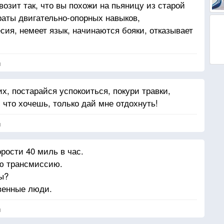
возит так, что вы похожи на пьяницу из старой
раты двигательно-опорных навыков,
сия, немеет язык, начинаются бояки, отказывает
я
х, постарайся успокоиться, покури травки,
 что хочешь, только дай мне отдохнуть!
я
рости 40 миль в час.
яю трансмиссию.
ы?
венные люди.
я