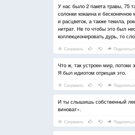
У нас было 2 пакета травы, 75 т
солонки кокаина и бесконечное
и расцветок, а также текила, р
нитрат. Не то чтобы это был не
коллекционировать дурь, то сл
Сохранить
Поделитьс
Что ж, так устроен мир, потоки 
Я был идиотом отрицая это.
Сохранить
Поделитьс
И ты слышишь собственный лепе
виноват».
Сохранить
Поделитьс