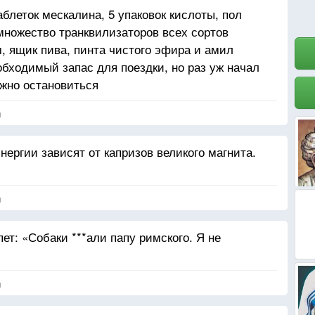
аблеток мескалина, 5 упаковок кислоты, пол
 множество транквилизаторов всех сортов
ом, ящик пива, пинта чистого эфира и амил
обходимый запас для поездки, но раз уж начал
ожно остановиться
я
энергии зависят от капризов великого магнита.
я
т: «Собаки ***али папу римского. Я не
я