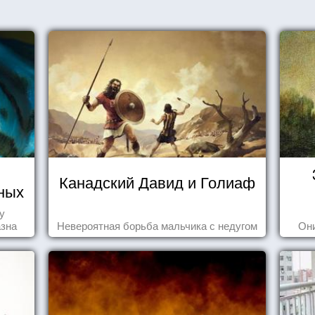
Канадский Давид и Голиаф
ных
у
азна
Невероятная борьба мальчика с недугом
Они