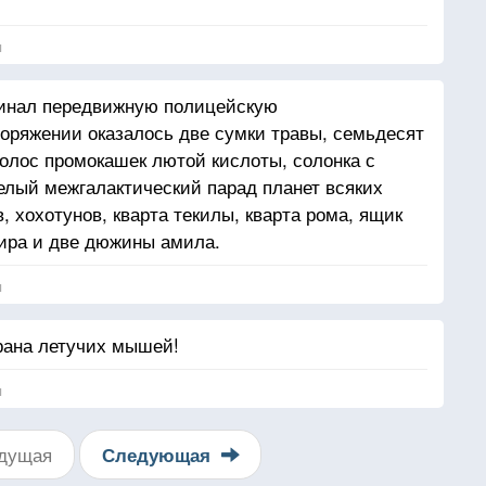
я
инал передвижную полицейскую
поряжении оказалось две сумки травы, семьдесят
полос промокашек лютой кислоты, солонка с
целый межгалактический парад планет всяких
, хохотунов, кварта текилы, кварта рома, ящик
ира и две дюжины амила.
я
трана летучих мышей!
я
дущая
Следующая