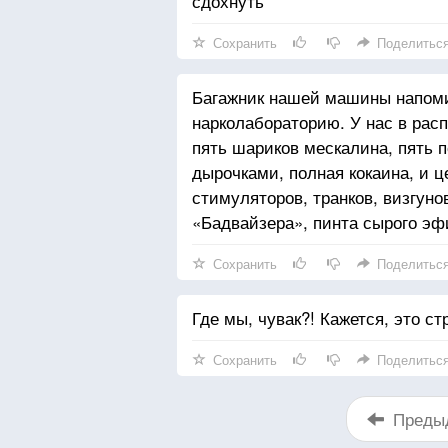
сдохнуть
Сохранить
Поделитьс
Багажник нашей машины напом
нарколабораторию. У нас в рас
пять шариков мескалина, пять 
дырочками, полная кокаина, и 
стимуляторов, транков, визгунов
«Бадвайзера», пинта сырого эф
Сохранить
Поделитьс
Где мы, чувак?! Кажется, это с
Сохранить
Поделитьс
Преды