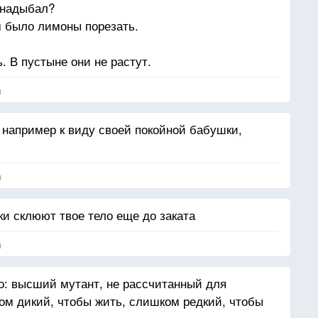
к надыбал?
м было лимоны порезать.
 В пустыне они не растут.
я
 например к виду своей покойной бабушки,
я
ки склюют твое тело еще до заката
я
о: высший мутант, не рассчитанный для
ом дикий, чтобы жить, слишком редкий, чтобы