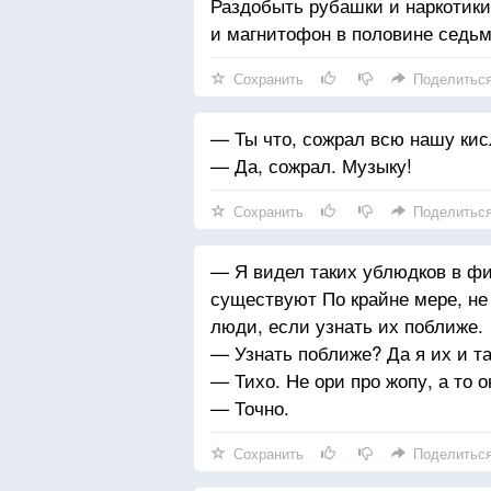
Раздобыть рубашки и наркотики
и магнитофон в половине седьм
Сохранить
Поделитьс
— Ты что, сожрал всю нашу кис
— Да, сожрал. Музыку!
Сохранить
Поделитьс
— Я видел таких ублюдков в фи
существуют По крайне мере, не
люди, если узнать их поближе.
— Узнать поближе? Да я их и та
— Тихо. Не ори про жопу, а то о
— Точно.
Сохранить
Поделитьс