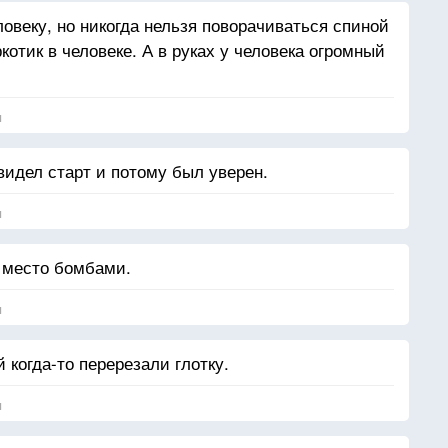
овеку, но никогда нельзя поворачиваться спиной
ркотик в человеке. А в руках у человека огромный
я
видел старт и потому был уверен.
я
о место бомбами.
я
 когда-то перерезали глотку.
я