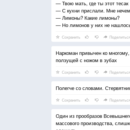
— Твою мать, где ты этот теса
— С кухни прислали. Мне нече
— Лимоны? Какие лимоны?
— Но лимонов у них не нашлось.
Сохранить
Поделитьс
Наркоман привычен ко многому,
ползущей с ножом в зубах
Сохранить
Поделитьс
Полегче со словами. Стервятни
Сохранить
Поделитьс
Один из прообразов Всевышнег
массового производства, слишк