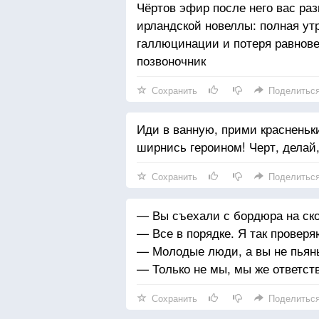
Чёртов эфир после него вас раз
ирландской новеллы: полная ут
галлюцинации и потеря равнове
позвоночник
Сохранить
Поделитьс
Иди в ванную, прими красненьки
ширнись героином! Черт, делай,
Сохранить
Поделитьс
— Вы съехали с бордюра на ско
— Все в порядке. Я так провер
— Молодые люди, а вы не пьян
— Только не мы, мы же ответст
Сохранить
Поделитьс