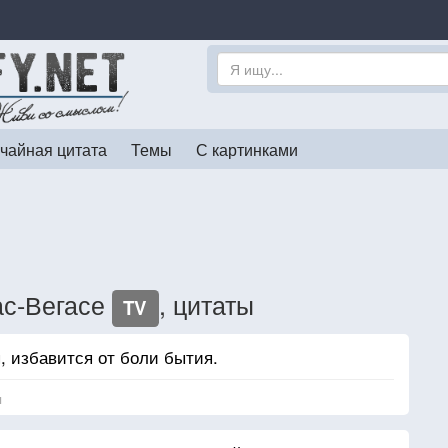
чайная цитата
Темы
С картинками
ас-Вегасе
, цитаты
TV
я, избавится от боли бытия.
я