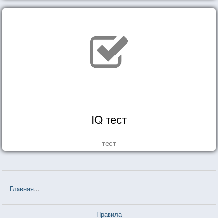
IQ тест
тест
Главная
❤❤❤ Странник между мирами (Йен Макдональд) — 6 цит
Правила