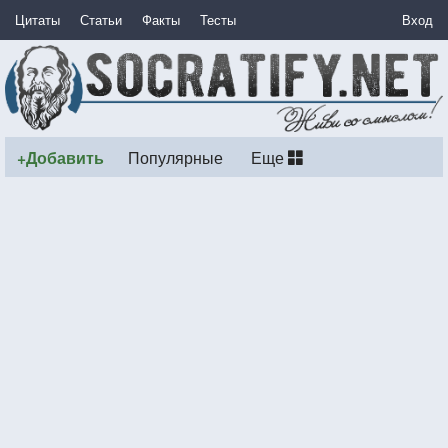
Цитаты
Статьи
Факты
Тесты
Вход
+Добавить
Популярные
Еще