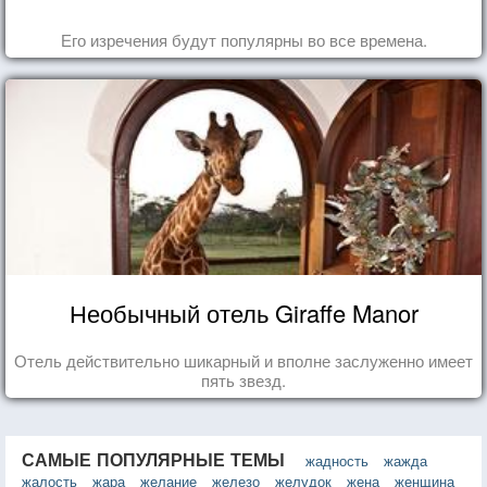
Его изречения будут популярны во все времена.
Необычный отель Giraffe Manor
Отель действительно шикарный и вполне заслуженно имеет
пять звезд.
САМЫЕ ПОПУЛЯРНЫЕ ТЕМЫ
жадность
жажда
жалость
жара
желание
железо
желудок
жена
женщина