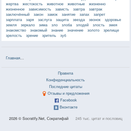
жертва
жестокость
животное
животные
жизненно
жизненное
зависимость
зависть
завтра
завтрак
заключённый
закон
замок
занятие
запах
запрет
зарплата
заря
заслуга
защита
звезда
звонок
здоровье
земля
зеркало
зима
зло
злоба
злодей
злость
змея
знакомство
знакомый
знание
значение
золото
зрелище
зрелость
зрение
зритель
зуб
Главная
❤❤❤ Странник между мирами (Йен Макдональд) — 6 цит
Правила
Конфиденциальность
Последние цитаты
Отзывы и предложения
Facebook
Вконтакте
2026 © Socratify.Net, Сократифай
245 тыс. цитат и пословиц