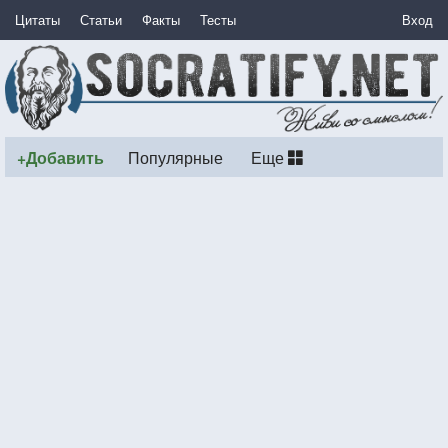
Цитаты
Статьи
Факты
Тесты
Вход
+Добавить
Популярные
Еще