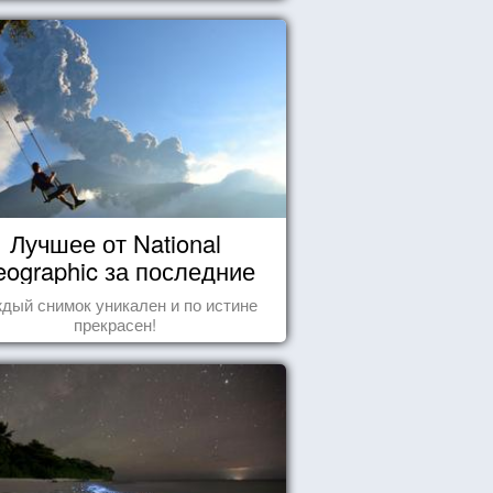
Лучшее от National
ographic за последние
пару лет
дый снимок уникален и по истине
прекрасен!