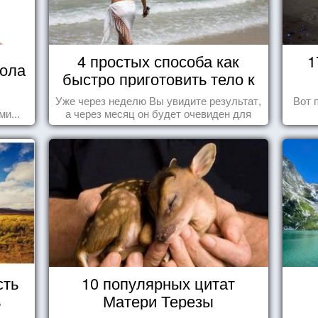
4 простых способа как
1
кола
быстро приготовить тело к
морю
Уже через неделю Вы увидите результат,
Вот 
и...
а через месяц он будет очевиден для
всех!
сть
10 популярных цитат
ь
Матери Терезы