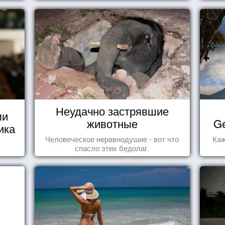
Неудачно застрявшие
ли
животные
Ge
ика
Человеческое неравнодушие - вот что
Каж
спасло этих бедолаг.