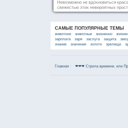
Невозможно не вдохновиться красо
свежестью этих невероятных прост
САМЫЕ ПОПУЛЯРНЫЕ ТЕМЫ
животное
животные
жизненно
жизне
зарплата
заря
заслуга
защита
зве
знание
значение
золото
зрелище
з
Главная
❤❤❤ Стрела времени, или Пр