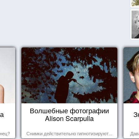
Волшебные фотографии
ца
З
Alison Scarpulla
знец?
Снимки действительно гипнотизируют...
Дав