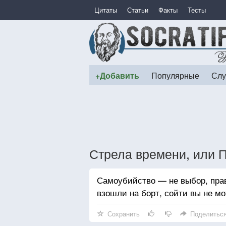
Цитаты
Статьи
Факты
Тесты
+Добавить
Популярные
Слу
Стрела времени, или 
Самоубийство — не выбор, правд
взошли на борт, сойти вы не мо
Сохранить
Поделитьс