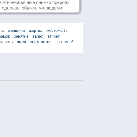
е эти необычные снимки природы
сделаны обычными людьми
на
женщина
жертва
жестокость
замок
занятие
запах
запрет
злость
змея
знакомство
знакомый