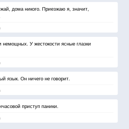
зжай, дома никого. Приезжаю я, значит,
.
я
и немощных. У жестокости ясные глазки
я
ый язык. Он ничего не говорит.
я
ичасовой приступ паники.
я