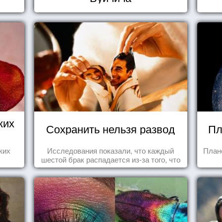
ких
Сохранить нельзя развод
Пл
ких
Исследования показали, что каждый
План
шестой брак распадается из-за того, что
одного из супругов не устраивает та
роль, которая выпала ему в семье.