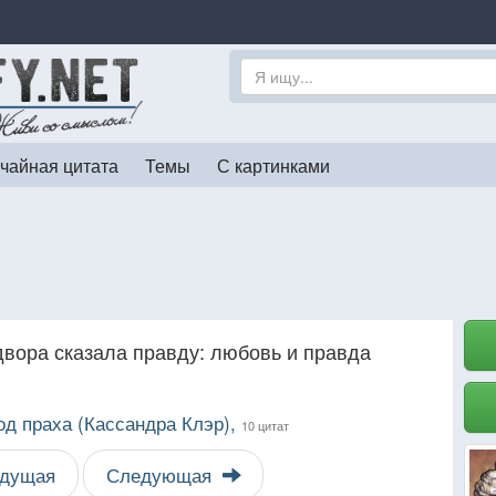
чайная цитата
Темы
С картинками
двора сказала правду: любовь и правда
од праха (Кассандра Клэр),
10 цитат
дущая
Следующая