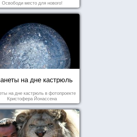
Освободи место для нового!
анеты на дне кастрюль
еты на дне кастрюль в фотопроекте
Кристофера Йонассена