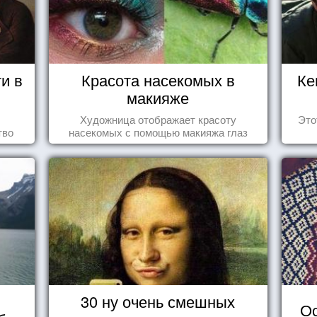
и в
Красота насекомых в
Ке
макияже
Художница отображает красоту
Это
тво
насекомых с помощью макияжа глаз
30 ну очень смешных
Ос