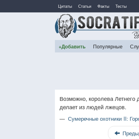
Цитаты
Статьи
Факты
Тесты
+Добавить
Популярные
Слу
Возможно, королева Летнего 
делает из людей лжецов.
—
Сумеречные охотники II: Гор
Преды