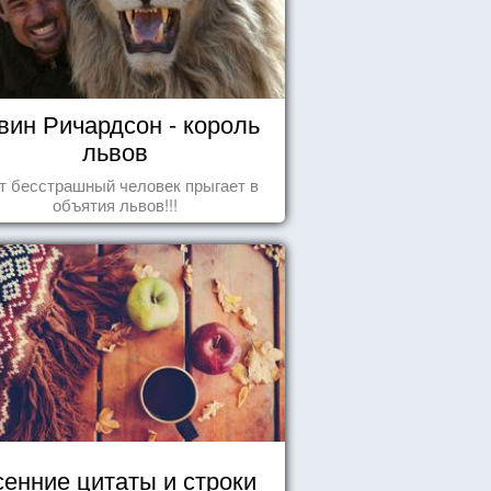
вин Ричардсон - король
львов
т бесстрашный человек прыгает в
объятия львов!!!
енние цитаты и строки