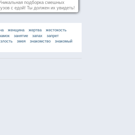
Уникальная подборка смешных
узов с едой! Ты должен их увидеть!
на
женщина
жертва
жестокость
замок
занятие
запах
запрет
злость
змея
знакомство
знакомый