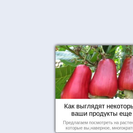
Как выглядят некотор
ваши продукты еще
живыми?
Предлагаем посмотреть на расте
которые вы,наверное, многократ
видели , но никогда не представл