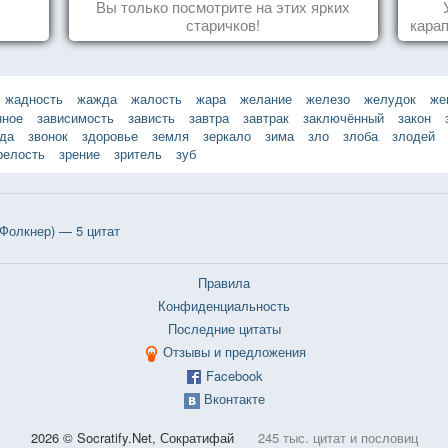
Вы только посмотрите на этих ярких
старичков!
карап
жадность
жажда
жалость
жара
желание
железо
желудок
же
нное
зависимость
зависть
завтра
завтрак
заключённый
закон
зда
звонок
здоровье
земля
зеркало
зима
зло
злоба
злодей
релость
зрение
зритель
зуб
Фолкнер) — 5 цитат
Правила
Конфиденциальность
Последние цитаты
Отзывы и предложения
Facebook
Вконтакте
2026 © Socratify.Net, Сократифай
245 тыс. цитат и пословиц