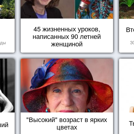
45 жизненных уроков,
Вт
написанных 90 летней
женщиной
оды
3
"Высокий" возраст в ярких
Т
ший
цветах