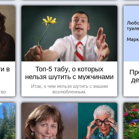
у.
и в
Топ-5 табу, о которых
Пр
нельзя шутить с мужчинами
де
Итак, о чем нельзя шутить с вашим
тво
возлюбленным.