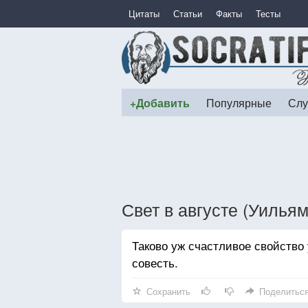
Цитаты
Статьи
Факты
Тесты
+Добавить
Популярные
Слу
Свет в августе (Уилья
Таково уж счастливое свойство 
совесть.
Сохранить
Поделитьс