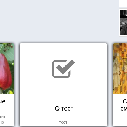
ые
С
IQ тест
см
ния,
но
тест
яли