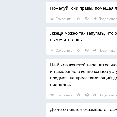
Пожалуй, они правы, помещая лю
Сохранить
Поделитьс
Лжеца можно так запугать, что о
вымучить ложь.
Сохранить
Поделитьс
Не было женской нерешительно
и намерение в конце концов уст
предмет, не представляющий дл
принципа.
Сохранить
Поделитьс
До чего ложной оказывается сам