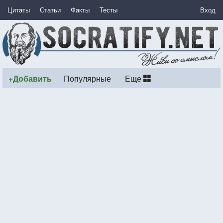
Цитаты
Статьи
Факты
Тесты
Вход
+Добавить
Популярные
Еще