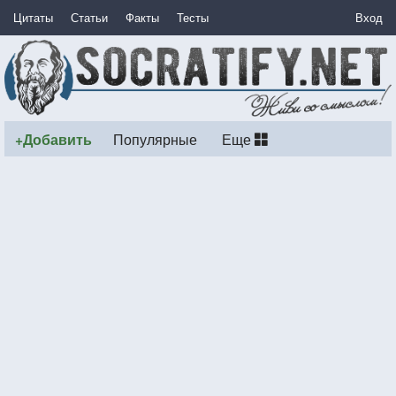
Цитаты
Статьи
Факты
Тесты
Вход
+Добавить
Популярные
Еще