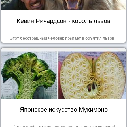
Кевин Ричардсон - король львов
Этот бесстрашный человек прыгает в объятия львов!!!
Японское искусство Мукимоно
Игра с едой - это не всегда плохо, а даже и красиво!