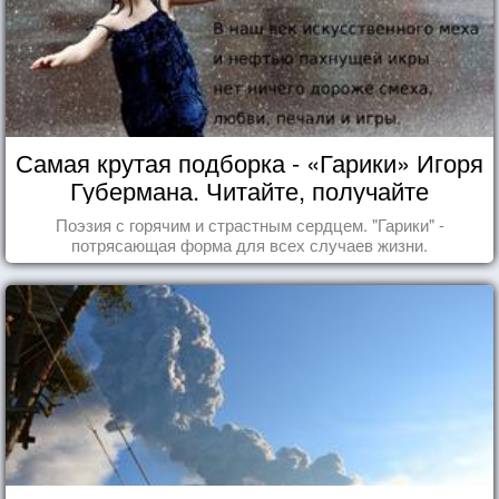
Самая крутая подборка - «Гарики» Игоря
Губермана. Читайте, получайте
удовольствие!
Поэзия с горячим и страстным сердцем. "Гарики" -
потрясающая форма для всех случаев жизни.