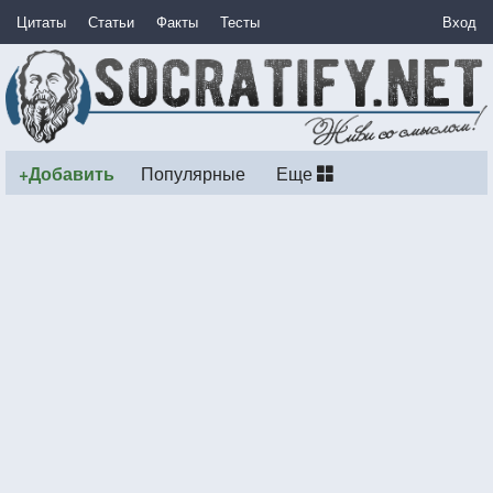
Цитаты
Статьи
Факты
Тесты
Вход
+Добавить
Популярные
Еще