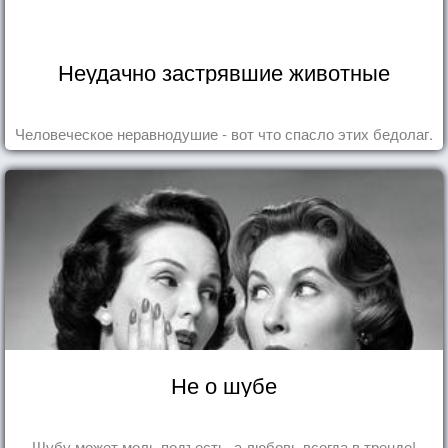
Неудачно застрявшие животные
Человеческое неравнодушие - вот что спасло этих бедолаг.
Не о шубе
Шубу может моль подъесть, а любовь всегда в тренде!