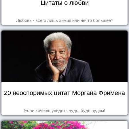
Цитаты о любви
Любовь - всего лишь химия или нечто большее?
20 неоспоримых цитат Моргана Фримена
Если хочешь увидеть чудо, будь чудом!