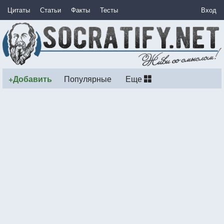
Цитаты
Статьи
Факты
Тесты
Вход
+Добавить
Популярные
Еще