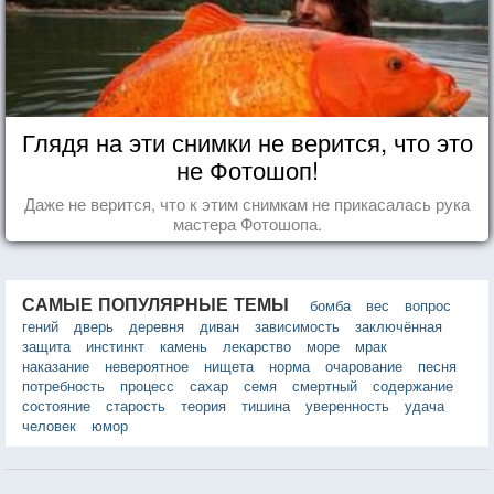
Глядя на эти снимки не верится, что это
не Фотошоп!
Даже не верится, что к этим снимкам не прикасалась рука
мастера Фотошопа.
САМЫЕ ПОПУЛЯРНЫЕ ТЕМЫ
бомба
вес
вопрос
гений
дверь
деревня
диван
зависимость
заключённая
защита
инстинкт
камень
лекарство
море
мрак
наказание
невероятное
нищета
норма
очарование
песня
потребность
процесс
сахар
семя
смертный
содержание
состояние
старость
теория
тишина
уверенность
удача
человек
юмор