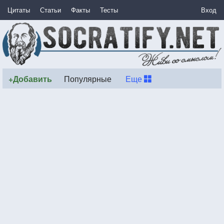
Цитаты
Статьи
Факты
Тесты
Вход
+Добавить
Популярные
Еще