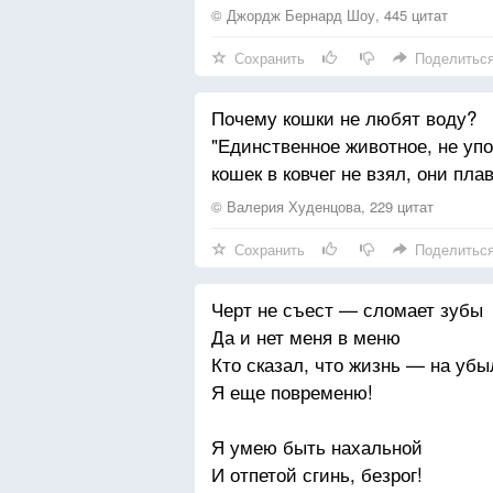
© Джордж Бернард Шоу, 445 цитат
Сохранить
Поделитьс
Почему кошки не любят воду?
"Единственное животное, не упо
кошек в ковчег не взял, они пла
© Валерия Худенцова, 229 цитат
Сохранить
Поделитьс
Черт не съест — сломает зубы
Да и нет меня в меню
Кто сказал, что жизнь — на убы
Я еще повременю!
Я умею быть нахальной
И отпетой сгинь, безрог!