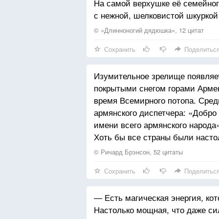
На самой верхушке её семейног
с нежной, шелковистой шкурко
© «Длинноногий дядюшка», 12 цитат
Сохранить
Поделитьс
Изумительное зрелище появляе
покрытыми снегом горами Армен
время Всемирного потопа. Сре
армянского диспетчера: «Добро
имени всего армянского народа
Хоть бы все страны были насто
© Ричард Брэнсон, 52 цитаты
Сохранить
Поделитьс
— Есть магическая энергия, кот
Настолько мощная, что даже си