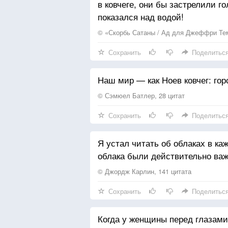
в ковчеге, они бы застрелили г
показался над водой!
© «Скорбь Сатаны / Ад для Джеффри Тем
Сохранить
Поделитьс
Наш мир — как Ноев ковчег: гор
© Сэмюел Батлер, 28 цитат
Сохранить
Поделитьс
Я устал читать об облаках в ка
облака были действительно важ
© Джордж Карлин, 141 цитата
Сохранить
Поделитьс
Когда у женщины перед глазами 