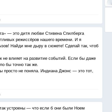
я
ега» — это дитя любви Стивена Спилберга
тливых режиссёров нашего времени. И я
ызов! Найди мне дыру в сюжете! Сделай так, чтоб
 не влияет на развитие событий. Если бы даже
ло бы точно так же.
 Ты просто не поняла. Индиана Джонс — это тот,
 не было в фильме, нацисты бы нашли ковчег,
рыли бы и все умерли. Что они и сделали.
я
так устроены — что если б они были Ноем