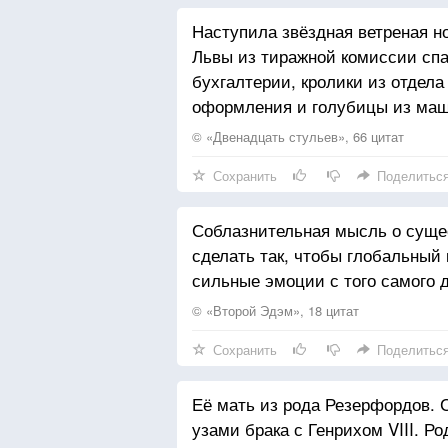
Наступила звёздная ветреная но
Львы из тиражной комиссии спал
бухгалтерии, кролики из отдела
оформления и голубицы из маш
© «Двенадцать стульев», 66 цитат
Сохранить
Поделитьс
Соблазнительная мысль о суще
сделать так, чтобы глобальный
сильные эмоции с того самого д
© «Второй Эдэм», 18 цитат
Сохранить
Поделитьс
Её мать из рода Резерфордов. С
узами брака с Генрихом VIII. Р