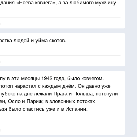
дания «Ноева ковчега», а за любимого мужчину.
я
рстка людей и уйма скотов.
я
у в эти месяцы 1942 года, было ковчегом.
потоп нарастал с каждым днём. Он давно уже
лубоко на дне лежали Прага и Польша; потонули
ен, Осло и Париж; в зловонных потоках
ьзя было спастись уже и в Испании.
я