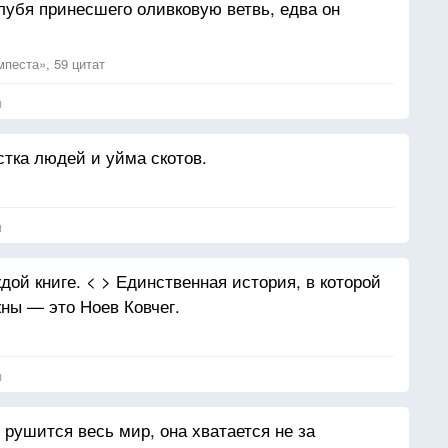
олубя принесшего оливковую ветвь, едва он
песта», 59 цитат
я
стка людей и уйма скотов.
я
ждой книге. < > Единственная история, в которой
ны — это Ноев Ковчег.
я
рушится весь мир, она хватается не за