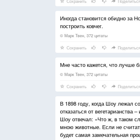
Сохранить
Поделитьс
Иногда становится обидно за Но
построить ковчег.
© Марк Твен, 372 цитаты
Сохранить
Поделитьс
Мне часто кажется, что лучше б
© Марк Твен, 372 цитаты
Сохранить
Поделитьс
В 1898 году, когда Шоу лежал с
отказаться от вегетарианства – 
Шоу отвечал: «Что ж, в таком с
мною животные. Если не считат
будет самая замечательная про