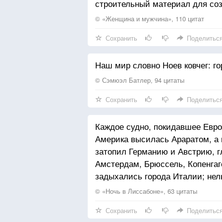
строительный материал для соз
© «Женщина и мужчина», 110 цитат
Сохранить
Поделитьс
Наш мир словно Ноев ковчег: го
© Сэмюэл Батлер, 94 цитаты
Сохранить
Поделитьс
Каждое судно, покидавшее Европ
Америка высилась Араратом, а 
затопил Германию и Австрию, г
Амстердам, Брюссель, Копенгаг
задыхались города Италии; нел
© «Ночь в Лиссабоне», 63 цитаты
Сохранить
Поделитьс