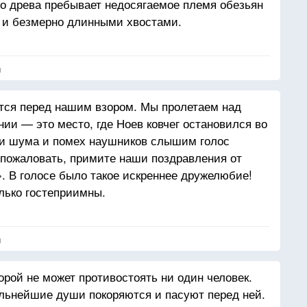
о древа пребывает недосягаемое племя обезьян
й и безмерно длинными хвостами.
я
тся перед нашим взором. Мы пролетаем над
ии — это место, где Ноев ковчег остановился во
ди шума и помех наушников слышим голос
 пожаловать, примите наши поздравления от
». В голосе было такое искреннее дружелюбие!
лько гостеприимны.
я
орой не может противостоять ни один человек.
льнейшие души покоряются и пасуют перед ней.