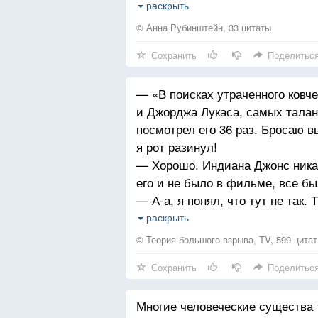
На любой войне локальной
раскрыть
Есть кюветы вдоль дорог
© Анна Рубинштейн, 33 цитаты
Сохранить
Поделитьс
Я залягу, как в окопе:
Кто там первый под обстрел?
— «В поисках утраченного ковч
Пусть ковчег утоп в потопе —
и Джорджа Лукаса, самых талан
Я покуда что у дел!
посмотрел его 36 раз. Бросаю в
я рот разинул!
Мой удел — не ваши списки
— Хорошо. Индиана Джонс никак
Мой удел — мои дела
его и не было в фильме, все бы
Я рассталась по-английски,
— А-а, я понял, что тут не так.
Но — еще не умерла!
что в шляпе и с хлыстом.
раскрыть
— Я все поняла. И если бы его
© Теория большого взрыва, TV, 599 цитат
привезли бы его на остров, отк
Сохранить
Поделитьс
—
Многие человеческие существа 