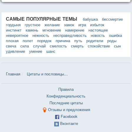
САМЫЕ ПОПУЛЯРНЫЕ ТЕМЫ
бабушка
бессмертие
гордыня
грустное
желание
замок
игра
избыток
инстинкт
камень
мгновение
намерение
настоящее
невероятное
нежность
несправедливость
новость
ошибка
плохая
полет
порядок
причина
путь
родители
роды
свеча
сила
случай
смелость
смерть
спокойствие
сын
удивление
умение
шанс
Главная
Цитаты и пословицы
Цитаты в теме «Латынь» — 24 шт.
Правила
Конфиденциальность
Последние цитаты
Отзывы и предложения
Facebook
Вконтакте