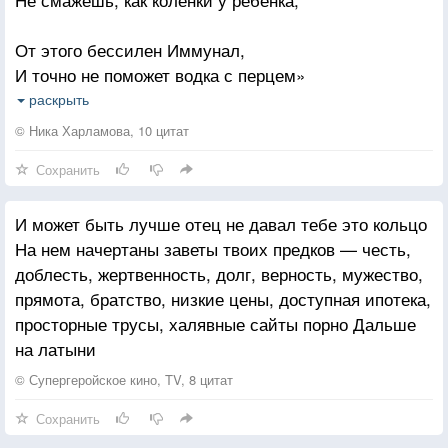
Идущих в вечер, день благословит,
И облетит латынью алфавит,
От этого бессилен Иммунал,
И повзрослеет тишина молчанья
И точно не поможет водка с перцем»
Еще на одного...
Я пью с утра, что доктор прописал,
раскрыть
Для укрепления глупой мышцы — сердца.
Когда заговоришь нечеловечьим языком
© Ника Харламова, 10 цитат
И расцветешь на паперти прощальной.
Сохранить
Скажи по-свойски, как мне дальше жить?
Черкни хоть пару строчек на латыни,
И может быть лучше отец не давал тебе это кольцо
На мышце шрамы девственно свежи,
На нем начертаны заветы твоих предков — честь,
Я полностью доверюсь медицине.
доблесть, жертвенность, долг, верность, мужество,
прямота, братство, низкие цены, доступная ипотека,
Уже уходишь? Что же, уходи,
просторные трусы, халявные сайты порно Дальше
У вас всегда период эпидемий.
на латыни
Усталый доктор, мудрость во плоти,
В своем рецепте пишет: «нужно время».
© Супергеройское кино, TV, 8 цитат
Сохранить