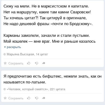
Сижу на мели. Не в марксистском я капитале.
Нет на маршрутку, какие там камни Сваровски!
Ты хочешь цитат?! Так цитируй в оригинале,
Не надо дешевой фразы «почти по Бродскому».
Карманы замолкли, зачахли и стали пустыми.
Мой кошелек — мне враг. Мне и раньше казалось
так.
раскрыть
Но я же не медик, а ты мне все трешь на латыни.
© Марьяна Высоцкая, 14 цитат
Я русская! Мне на родном, пожалуйста!
Сохранить
Вчера у меня узнавали о курсе евро.
Я предпочитаю есть бифштекс, нежели знать, как он
Ребята, какие евро! Живите легче!
называется по-латыни.
Девушки с умным лицом заявляют «Я - стерва!».
Какая ты стерва! Ты просто в говне по плечи.
© «Человек, который смеётся», 221 цитата
Сохранить
Сижу на мели. Ожидаю чего-то от Космоса.