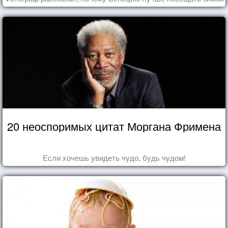
20 неоспоримых цитат Моргана Фримена
Если хочешь увидеть чудо, будь чудом!