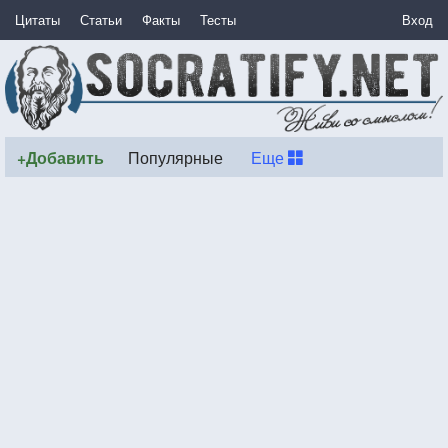
Цитаты
Статьи
Факты
Тесты
Вход
+Добавить
Популярные
Еще