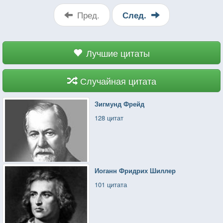
пациент вас не понимал.
Пред.
След.
Лучшие цитаты
Случайная цитата
Зигмунд Фрейд
128 цитат
Иоганн Фридрих Шиллер
101 цитата