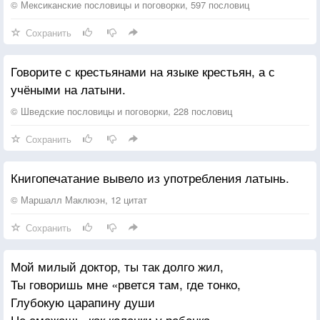
Когда за право и бесправие твоё
© Мексиканские пословицы и поговорки, 597 пословиц
Вновь нежный ладанщик закажет воскресенье,
Сохранить
Гортанный реквием прощеного прочтенья
На бахрому распустит бремя вод.
Говорите с крестьянами на языке крестьян, а с
Где мы вдохнем и выдохнем о Лете,
учёными на латыни.
Танцуя кожей, там, где всё придет.
Как сладок воздух в этом сладком цвете,
© Шведские пословицы и поговорки, 228 пословиц
Поющих пьёт.
Сохранить
От раненых цветеньем в душу слов
Мое моленье снова плачет алым.
Книгопечатание вывело из употребления латынь.
Сменивший свет, бездонность, темноту...
Нас всех однажды сбросят в травы...
© Маршалл Маклюэн, 12 цитат
И всё пройдёт.
Сохранить
И будет слово...слово о любви
В покинутых тобой прощаньях,
Мой милый доктор, ты так долго жил,
И дерево попросится к рукам,
Ты говоришь мне «рвется там, где тонко,
Цветами одевая жизнь венчально.
Глубокую царапину души
Любовью ссадины врачуя,
Не смажешь, как коленки у ребенка,