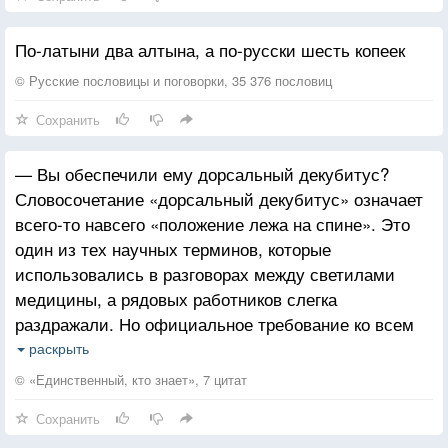
По-латыни два алтына, а по-русски шесть копеек
© Русские пословицы и поговорки, 35 376 пословиц
Сохранить
— Вы обеспечили ему дорсальный декубитус?
Словосочетание «дорсальный декубитус» означает
всего-то навсего «положение лежа на спине». Это
один из тех научных терминов, которые
использовались в разговорах между светилами
медицины, а рядовых работников слегка
раздражали. Но официальное требование ко всем
звучало так: данные термины пришли из латыни,
раскрыть
и вы должны знать этот общепринятый научный
© «Единственный, кто знает», 7 цитат
язык. Неофициальное подразумевало следующее:
Сохранить
вы должны общаться между собой так, чтобы