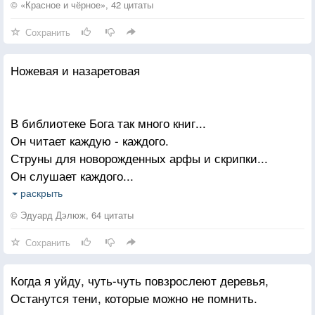
© «Красное и чёрное», 42 цитаты
Сохранить
Ножевая и назаретовая
В библиотеке Бога так много книг...
Он читает каждую - каждого.
Струны для новорожденных арфы и скрипки...
Он слушает каждого...
Он знает, что с той стороны картины больно
раскрыть
каждому.
© Эдуард Дэлюж, 64 цитаты
Он знает о всемогуществе смертных,
Сохранить
Готовясь испытывать на прочность их сердца...
Он плачет, отпуская нас в познание тяжести...
Когда я уйду, чуть-чуть повзрослеют деревья,
Так падаем мы в рассвет, ударившись теменем о
Останутся тени, которые можно не помнить.
столп яркого света.