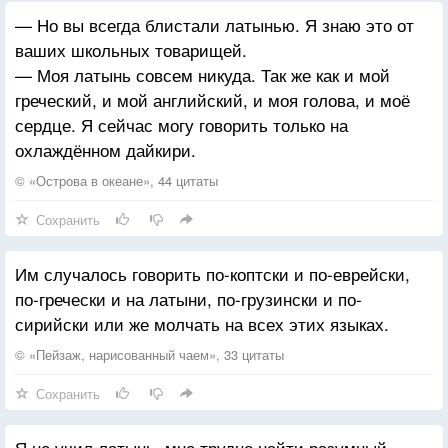
Соседи меняют за месяц вторую горничную.
— Но вы всегда блистали латынью. Я знаю это от
Вы верите, что барон себя вынул за волосы?!
ваших школьных товарищей.
Я - верю. И мне в этой вере солнечно.
— Моя латынь совсем никуда. Так же как и мой
греческий, и мой английский, и моя голова, и моё
сердце. Я сейчас могу говорить только на
охлаждённом дайкири.
© «Острова в океане», 44 цитаты
Сохранить
Им случалось говорить по-коптски и по-еврейски,
по-гречески и на латыни, по-грузински и по-
сирийски или же молчать на всех этих языках.
© «Пейзаж, нарисованный чаем», 33 цитаты
Сохранить
Я не учил латынь, мне трудно найти разумный