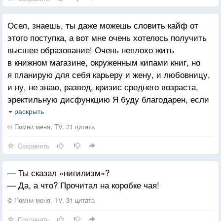
Осел, знаешь, ты даже можешь словить кайф от
этого поступка, а вот мне очень хотелось получить
высшее образование! Очень неплохо жить
в книжном магазине, окруженным кипами книг, но
я планирую для себя карьеру и жену, и любовницу,
и ну, не знаю, развод, кризис среднего возраста,
эректильную дисфункцию Я буду благодарен, если
ты будешь держать свои комплексы и свой детский
раскрыть
нигилизм при себе!
© Помни меня, TV, 31 цитата
Сохранить
— Ты сказал «нигилизм»?
— Да, а что? Прочитал на коробке чая!
© Помни меня, TV, 31 цитата
Сохранить