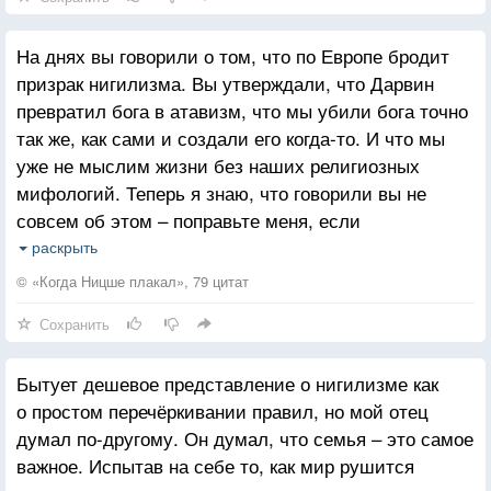
На днях вы говорили о том, что по Европе бродит
призрак нигилизма. Вы утверждали, что Дарвин
превратил бога в атавизм, что мы убили бога точно
так же, как сами и создали его когда-то. И что мы
уже не мыслим жизни без наших религиозных
мифологий. Теперь я знаю, что говорили вы не
совсем об этом – поправьте меня, если
я ошибаюсь, – но мне кажется, что вы видите свою
раскрыть
миссию в демонстрации того, что на основе этого
© «Когда Ницше плакал», 79 цитат
неверия можно создать кодекс поведения человека,
Сохранить
новую мораль, новое просвещение, которые придут
на смену рожденным из предрассудков и страсти ко
Бытует дешевое представление о нигилизме как
всему сверхъестественному.
о простом перечёркивании правил, но мой отец
думал по-другому. Он думал, что семья – это самое
важное. Испытав на себе то, как мир рушится