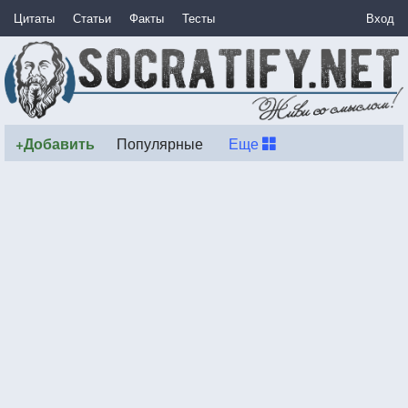
Цитаты
Статьи
Факты
Тесты
Вход
+Добавить
Популярные
Еще