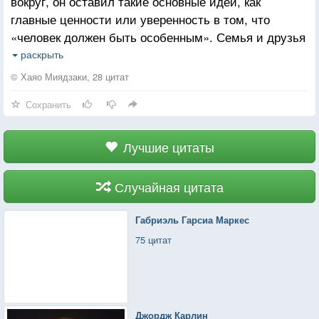
вокруг, он оставил такие основные идеи, как
главные ценности или уверенность в том, что
«человек должен быть особенным». Семья и друзья
– вот какие ценности он пытался защищать по мере
раскрыть
своих сил. Он думал, что он не обязан нести
© Хаяо Миядзаки, 28 цитат
ответственность перед государством и всем
Сохранить
обществом. Его любимой фразой было: «Не делай
себе во вред».
Лучшие цитаты
Случайная цитата
Габриэль Гарсиа Маркес
75 цитат
Джордж Карлин