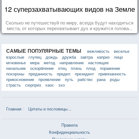
12 суперзахватывающих видов на Земле
Сколько не путешествуй по миру, всегда будут находиться
места, от которых перехватывает дух и кружится голова...
САМЫЕ ПОПУЛЯРНЫЕ ТЕМЫ
вежливость
веселье
взрослые
глупец
дождь
дружба
завтра
каприз
лицо
мгновенье
мера
метод
направление
настоящее
начальник
оскорбление
отец
плачь
плод
поражение
похороны
преданность
предел
президент
привязанность
прикосновение
проявление
путь
рабство
рана
роды
страсть
сюрприз
хаос
эхо
Главная
Цитаты и пословицы
Цитаты в теме «Нигилизм» — 7 шт
Правила
Конфиденциальность