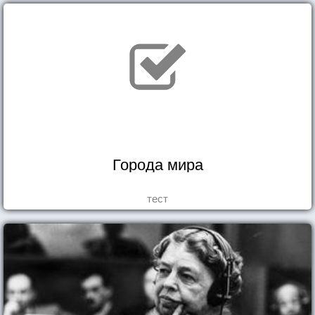
Города мира
тест