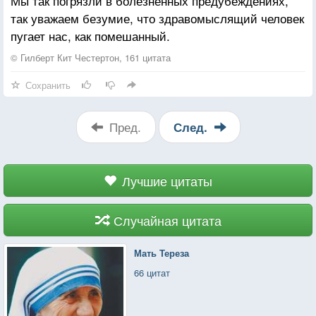
Мы так погрязли в болезненных предубеждениях,
Всё не сейчас.
так уважаем безумие, что здравомыслящий человек
пугает нас, как помешанный.
© Гилберт Кит Честертон, 161 цитата
Сохранить
Пред.
След.
Лучшие цитаты
Случайная цитата
Мать Тереза
66 цитат