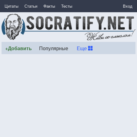
Цитаты
Статьи
Факты
Тесты
Вход
+Добавить
Популярные
Еще