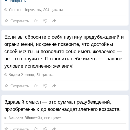
обвинения со стороны любимого человека, когда всё
раскрыть
идёт не так не по вашей вине, спокойно
© Уинстон Черчилль, 204 цитаты
воспринимать критику, относиться к своему
Сохранить
бедному другу так же, как и к богатому, обойтись
без лжи и обмана, бороться со стрессом без
Если вы сбросите с себя паутину предубеждений и
лекарств, расслабиться без выпивки, заснуть без
ограничений, искренне поверите, что достойны
таблеток, искренне сказать, что у вас нет
своей мечты, и позволите себе иметь желаемое —
предубеждений против цвета кожи, религиозных
вы это получите. Позволить себе иметь — главное
убеждений, сексуальной ориентации или политики,
условие исполнения желания!
значит вы достигли уровня развития своей собаки.
© Вадим Зеланд, 51 цитата
Сохранить
Здравый смысл — это сумма предубеждений,
приобретенных до восемнадцатилетнего возраста.
© Альберт Эйнштейн, 226 цитат
Сохранить