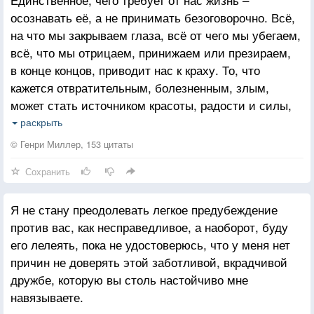
прошлого и вырастает из них.
осознавать её, а не принимать безоговорочно. Всё,
на что мы закрываем глаза, всё от чего мы убегаем,
всё, что мы отрицаем, принижаем или презираем,
в конце концов, приводит нас к краху. То, что
кажется отвратительным, болезненным, злым,
может стать источником красоты, радости и силы,
если взглянуть на это без предубеждения, каждая
раскрыть
секунда может стать прекрасной для того, кто
© Генри Миллер, 153 цитаты
способен осознавать её как таковую.
Сохранить
Я не стану преодолевать легкое предубеждение
против вас, как несправедливое, а наоборот, буду
его лелеять, пока не удостоверюсь, что у меня нет
причин не доверять этой заботливой, вкрадчивой
дружбе, которую вы столь настойчиво мне
навязываете.