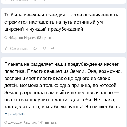
То была извечная трагедия – когда ограниченность
стремится наставлять на путь истинный ум
широкий и чуждый предубеждений.
© «Мартин Иден», 93 цитаты
Сохранить
Планета не разделяет наши предубеждения насчет
пластика. Пластик вышел из Земли. Она, возможно,
воспринимает пластик как еще одного из своих
детей. Возможна только одна причина, по которой
Земля разрешила нам выйти из нее изначально —
она хотела получить пластик для себя. Не знала,
как сделать это, и мы были нужны! Это может быть
ответом на многовековой философский вопрос:
раскрыть
«Зачем мы здесь?». Пластик, засранцы!
© Джордж Карлин, 141 цитата