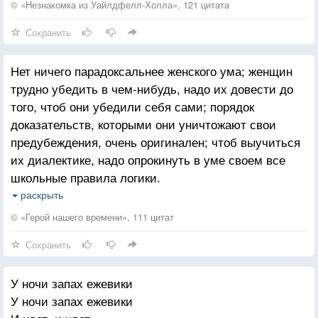
© «Незнакомка из Уайлдфелл-Холла», 121 цитата
Сохранить
Нет ничего парадоксальнее женского ума; женщин
трудно убедить в чем-нибудь, надо их довести до
того, чтоб они убедили себя сами; порядок
доказательств, которыми они уничтожают свои
предубеждения, очень оригинален; чтоб выучиться
их диалектике, надо опрокинуть в уме своем все
школьные правила логики.
Например, способ обыкновенный:
раскрыть
Этот человек любит меня, но я замужем:
© «Герой нашего времени», 111 цитат
следовательно, не должна его любить.
Сохранить
Способ женский:
Я не должна его любить, ибо я замужем; но он меня
У ночи запах ежевики
любит, следовательно
У ночи запах ежевики