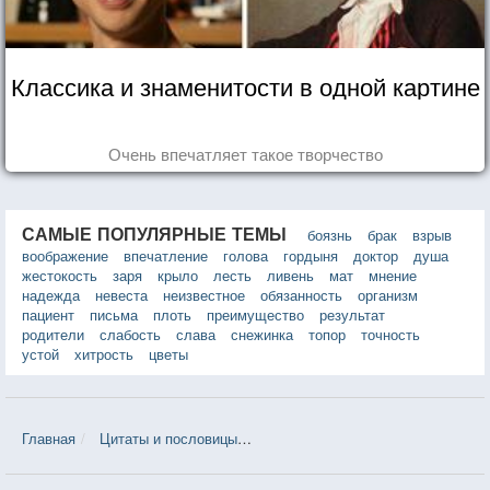
Классика и знаменитости в одной картине
Очень впечатляет такое творчество
САМЫЕ ПОПУЛЯРНЫЕ ТЕМЫ
боязнь
брак
взрыв
воображение
впечатление
голова
гордыня
доктор
душа
жестокость
заря
крыло
лесть
ливень
мат
мнение
надежда
невеста
неизвестное
обязанность
организм
пациент
письма
плоть
преимущество
результат
родители
слабость
слава
снежинка
топор
точность
устой
хитрость
цветы
Главная
Цитаты и пословицы
Цитаты в теме «Предубеждение» 