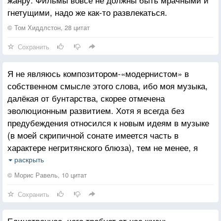
гнетущими, надо же как-то развлекаться.
© Том Хиддлстон, 28 цитат
Сохранить
Я не являюсь композитором-«модернистом» в
собственном смысле этого слова, ибо моя музыка,
далёкая от бунтарства, скорее отмечена
эволюционным развитием. Хотя я всегда без
предубеждения относился к новым идеям в музыке
(в моей скрипичной сонате имеется часть в
характере негритянского блюза), тем не менее, я
никогда не пытался опровергать установленные
раскрыть
законы гармонии и композиции. Наоборот, я всегда
© Морис Равель, 10 цитат
искал вдохновение в творчестве великих мастеров
Сохранить
(никогда не перестаю учиться у Моцарта!), и моя
музыка в своей основе опирается на традиции
Единственное, чего требует от нас жизнь –