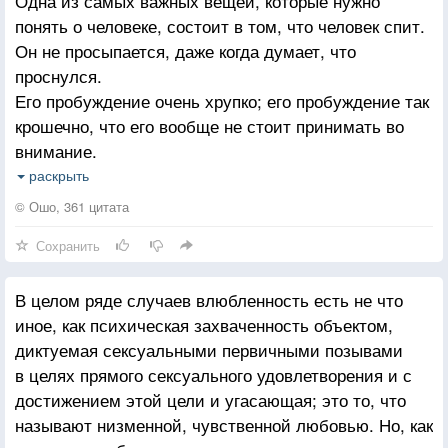
Одна из самых важных вещей, которые нужно
День от этого светлее и лучше.
понять о человеке, состоит в том, что человек спит.
Он не просыпается, даже когда думает, что
За зимой всегда весны пробуждение,
проснулся.
Есть у каждого из нас день рождения.
Его пробуждение очень хрупко; его пробуждение так
В каждом взрослом - дитя горько плачет.
крошечно, что его вообще не стоит принимать во
Только мудрый от людей счастье прячет.
внимание.
Его бодрствование — только красивое, но
Коль гореть, так до конца, с новой силой,
раскрыть
совершенно пустое название.
И не аисты, а ворон над могилой.
© Ошо, 361 цитата
Ты спишь ночью, ты спишь днем — с рождения до
Свою злобу на других не держите,
Сохранить
смерти ты продолжаешь переходить от одного
Как бы ни было вам больно - живите!
образца сна к другому, но никогда на самом деле не
В целом ряде случаев влюбленность есть не что
просыпаешься.
Наслаждайтесь простотой дикой мяты,
иное, как психическая захваченность объектом,
Не дурачь себя тем, что просыпаешься, просто
И в награду принимайте закаты.
диктуемая сексуальными первичными позывами
открыв глаза.
Сколько б не было вам лет - не грустите.
в целях прямого сексуального удовлетворения и с
Пока не открылись внутренние глаза — пока ты не
Вас не любят? Ерунда... Вы любите!
достижением этой цели и угасающая; это то, что
стал полным света, пока не научился видеть самого
называют низменной, чувственной любовью. Но, как
себя, видеть, кто ты такой, — не думай, что