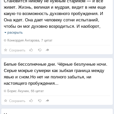
Становится никому не нужным стариком — и все
живет. Жизнь, великая и мудрая, видит в нем еще
какую-то возможность духовного пробуждения. И
Она ждет. Она дает человеку сотни испытаний,
чтобы он мог духовно возродиться. И наоборот,
бывают люди, так щедро излившие в своих
раскрыть
простых, серых днях доброту и творчество своего
© Конкордия Антарова, 7 цитат
сердца, что вся мощь их сердца разрослась в
Сохранить
огромный свет. И их прежняя физическая форма
уже не может нести в себе этого нового света. Она
Белые бессолнечные дни. Чёрные безлунные ночи.
рушится и сгорает под вихрем тех новых вибраций
Серые мокрые сумерки как зыбкая граница между
мудрости, куда проникло их сознание. И такие люди
явью и сном.Но нет ни полного забытья, ни
уходят с земли, чтобы вернуться на нее еще более
настоящего пробуждения...
радостными, чистыми и высокими.
© Борис Акунин, 55 цитат
Сохранить