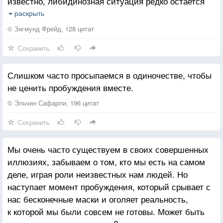
известно, либидинозная ситуация редко остается
бодрствуешь.
столь несложной. Уверенность в новом
Это величайшая из иллюзий, в которых живет
раскрыть
пробуждении только что угасшей потребности
человек.
© Зигмунд Фрейд, 128 цитат
была, вероятно, ближайшим мотивом, почему
Сохранить
захваченность сексуальным объектом оказывалась
длительной и его «любили» и в те промежутки
Слишком часто просыпаемся в одиночестве, чтобы
времени, когда влечение отсутствовало.
не ценить пробуждения вместе.
© Эльчин Сафарли, 196 цитат
Сохранить
Мы очень часто существуем в своих совершенных
иллюзиях, забываем о том, кто мы есть на самом
деле, играя роли неизвестных нам людей. Но
наступает момент пробуждения, который срывает с
нас бесконечные маски и оголяет реальность,
к которой мы были совсем не готовы. Может быть