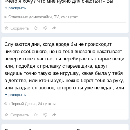
«Чего я хочу? Что мне нужно для счастья?» Вы
доме.
ищите и ищите и вроде бы находите, но ничего не
(В нашем доме, весною...) Забывшей меня не зови!
раскрыть
помогает. А все потому что пустота в сердце,
Все минуты свои я тобою наполнила, кроме
© Отчаянные домохозяйки, TV, 257 цитат
которую вы пытаетесь заполнить, уже заполнена,
Самой грустной — любви.
Сохранить
а вы просто забыли. Никогда не забывайте, всегда
помните, как сильно хотели быть любимыми, и как
Случаются дни, когда вроде бы не происходит
сильно вас любят. И если у вас это получится, это
ничего особенного, но на тебя внезапно накатывает
непросто, вы перестанете искать и поймете, что уже
невероятное счастье; ты перебираешь старые вещи
счастливы.
или, подойдя к прилавку старьевщика, вдруг
видишь точно такую же игрушку, какая была у тебя
в детстве, или кто-нибудь нежно берет тебя за руку,
или раздается звонок, которого ты уже не ждал, или
тебе говорят что-нибудь хорошее, или твой ребенок
раскрыть
обнимает тебя — он ничего не просит, только хочет
© «Первый День», 24 цитаты
на минутку почувствовать твою любовь. Случаются
Сохранить
такие благословенные дни, когда тебя радует
знакомый запах, солнечный луч, пробившийся из-за