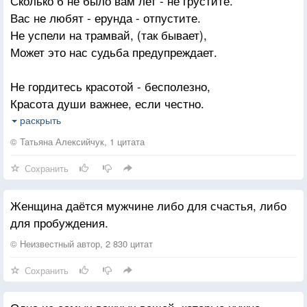
Сколько б не было вам лет - не грустите.
Вас не любят - ерунда - отпустите.
Не успели на трамвай, (так бывает),
Может это нас судьба предупреждает.
Не гордитесь красотой - бесполезно,
Красота души важнее, если честно.
Коль не ладятся дела - подождите,
раскрыть
И на красный, никогда, не бегите.
© Татьяна Алексийчук, 1 цитата
Сохранить
Нужно бедному помочь - не скупитесь.
Если нечего подать - помолитесь.
Женщина даётся мужчине либо для счастья, либо
И чужое никогда не берите,
для пробуждения.
А душа если болит - промолчите.
© Неизвестный автор, 2 830 цитат
Вдруг надежды ваши не оправдали -
Сохранить
Значит много от других ожидали.
Если солнышком побрезгуют тучи -