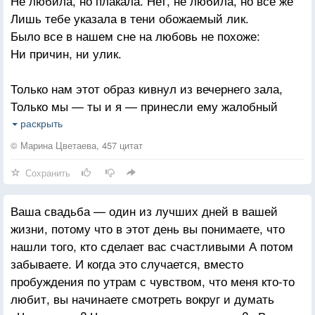
Не любила, но плакала. Нет, не любила, но все же
Лишь тебе указала в тени обожаемый лик.
Было все в нашем сне на любовь не похоже:
Ни причин, ни улик.
Только нам этот образ кивнул из вечернего зала,
Только мы — ты и я — принесли ему жалобный
стих.
раскрыть
Обожания нить нас сильнее связала,
© Марина Цветаева, 457 цитат
Чем влюбленность — других.
Сохранить
Но порыв миновал, и приблизился ласково кто-то,
Ваша свадьба — один из лучших дней в вашей
Кто молиться не мог, но любил. Осуждать не
жизни, потому что в этот день вы понимаете, что
спеши!
нашли того, кто сделает вас счастливыми А потом
Ты мне памятен будешь, как самая нежная нота
забываете. И когда это случается, вместо
В пробужденьи души.
пробуждения по утрам с чувством, что меня кто-то
любит, вы начинаете смотреть вокруг и думать
В этой грустной душе ты бродил, как в незапертом