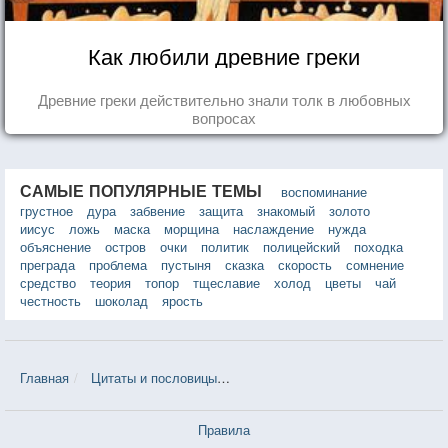
Как любили древние греки
Древние греки действительно знали толк в любовных
вопросах
САМЫЕ ПОПУЛЯРНЫЕ ТЕМЫ
воспоминание
грустное
дура
забвение
защита
знакомый
золото
иисус
ложь
маска
морщина
наслаждение
нужда
объяснение
остров
очки
политик
полицейский
походка
преграда
проблема
пустыня
сказка
скорость
сомнение
средство
теория
топор
тщеславие
холод
цветы
чай
честность
шоколад
ярость
Главная
Цитаты и пословицы
Цитаты в теме «Пробуждение» — 
Правила