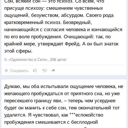
Сон, всякий сон — это психоз. Со всем, что
штор, шум ливня за окном в момент пробуждения,
присуще психозу: смешением чувственных
снег на тротуаре или приход весны и лопнувшие
ощущений, безумством, абсурдом. Своего рода
почки.
кратковременный психоз. Безвредный,
начинающийся с согласия человека и кончающийся
по его воле пробуждения. Очищающий: так, по
крайней мере, утверждает Фрейд. А он был знаток
этой сферы.
© «Одиночество в Сети», 258 цитат
Сохранить
Думаю, мы оба испытывали ощущение человека, не
желающего пробуждаться от приятного сна, но уже
пересекшего границу яви, – теперь чем усерднее
будет он манить к себе сон, тем окончательней тот
удалится. Я чувствовал, как ***еспокойство
пробуждения смешивается с бесплодной