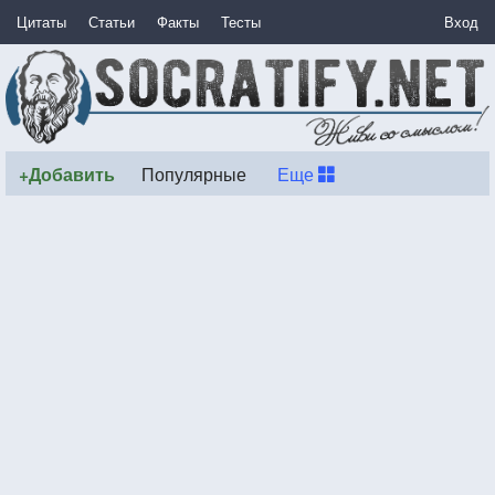
Цитаты
Статьи
Факты
Тесты
Вход
+Добавить
Популярные
Еще