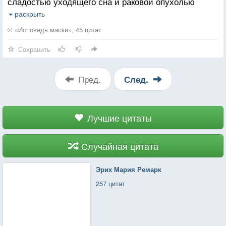
сладостью уходящего сна и раковой опухолью
разъедает наши души. Болезнь поразила
раскрыть
одновременно нас обоих, словно действовала по
© «Исповедь маски», 45 цитат
заранее разработанному плану. Но первый симптом
Сохранить
был неожиданным – нам стало весело.
Пред.
След.
Лучшие цитаты
Случайная цитата
Эрих Мария Ремарк
257 цитат