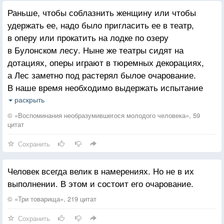
Туман рассеялся повсюду
Раньше, чтобы соблазнить женщину или чтобы
Иду, слегка прикрыв глаза,
удержать ее, надо было пригласить ее в театр,
Иду, сама подобна чуду.
в оперу или прокатить на лодке по озеру
в Булонском лесу. Ныне же театры сидят на
Растения на всем пути
дотациях, оперы играют в тюремных декорациях,
Полны высокого призвания.
а Лес заметно под растерял былое очарование.
О, мой любимый, погоди,
В наше время необходимо выдержать испытание
Не прерывай очарования!
Рестораном. Вы вынуждены наблюдать, как предмет
раскрыть
вашего сердца жует телячьи почки, как героиня
© «Воспоминания необразумившегося молодого человека», 59
ваших грез решает, съесть ли ей кусочек
цитат
камамбера или четвертинку свежего, тающего бри,
Сохранить
вынуждены слушать, как у небесной красавицы
урчит в животе. Утробное бульканье заменяет звук
Человек всегда велик в намерениях. Но не в их
поцелуев, стук вилок подменяет собой признания
выполнении. В этом и состоит его очарование.
в любви.
Что остается, когда любовь умерла? Желудочные
© «Три товарища», 219 цитат
воспоминания.
Сохранить