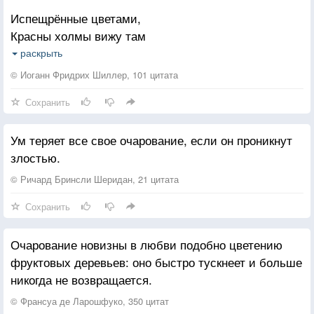
Испещрённые цветами,
Красны холмы вижу там
Ах, зачем я не с крыльями?
раскрыть
Полетел бы я к холмам.
© Иоганн Фридрих Шиллер, 101 цитата
Сохранить
Там поют согласны лиры,
Там обитель тишины,
Ум теряет все свое очарование, если он проникнут
Мчат ко мне от толь зефиры
злостью.
Благовония весны;
© Ричард Бринсли Шеридан, 21 цитата
Там блестят плоды златые
Сохранить
На сенистых деревьях;
Там не слышны вихри злые
Очарование новизны в любви подобно цветению
На пригорках, на лугах.
фруктовых деревьев: оно быстро тускнеет и больше
никогда не возвращается.
О, предел очарования!
Как прелестна там весна!
© Франсуа де Ларошфуко, 350 цитат