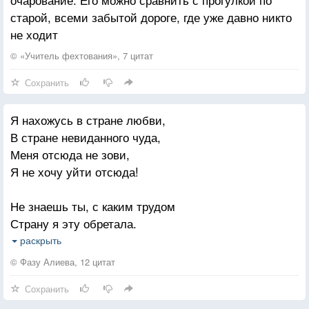
старой, всеми забытой дороге, где уже давно никто
не ходит
© «Учитель фехтования», 7 цитат
Сохранить
Я нахожусь в стране любви,
В стране невиданного чуда,
Меня отсюда не зови,
Я не хочу уйти отсюда!
Не знаешь ты, с каким трудом
Страну я эту обретала.
Пленившись лаской и добром,
раскрыть
Ларцом раскрытым сердце стало!
© Фазу Алиева, 12 цитат
Сохранить
Как прояснились небеса!