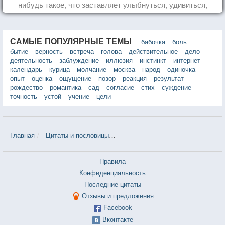
нибудь такое, что заставляет улыбнуться, удивиться,
восхититься...
САМЫЕ ПОПУЛЯРНЫЕ ТЕМЫ
бабочка
боль
бытие
верность
встреча
голова
действительное
дело
деятельность
заблуждение
иллюзия
инстинкт
интернет
календарь
курица
молчание
москва
народ
одиночка
опыт
оценка
ощущение
позор
реакция
результат
рождество
романтика
сад
согласие
стих
суждение
точность
устой
учение
цели
Главная
Цитаты и пословицы
Цитаты в теме «Очарование» — 12
Правила
Конфиденциальность
Последние цитаты
Отзывы и предложения
Facebook
Вконтакте