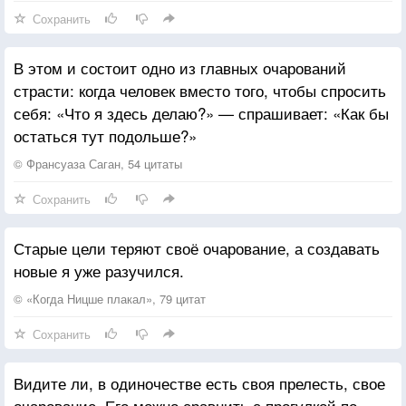
Как от юных роз дыханья
Сохранить
Там душа оживлена!
В этом и состоит одно из главных очарований
Полечу туда напрасно!
страсти: когда человек вместо того, чтобы спросить
Нет путей к сим берегам:
себя: «Что я здесь делаю?» — спрашивает: «Как бы
Предо мной поток ужасный
остаться тут подольше?»
Грозно мчится по скалам.
© Франсуаза Саган, 54 цитаты
Лодку вижу где ж вожатый?
Сохранить
Едем! будь, что суждено!
Паруса её крылаты
Старые цели теряют своё очарование, а создавать
И весло оживлено.
новые я уже разучился.
Верь тому, что сердце скажет;
© «Когда Ницше плакал», 79 цитат
Нет залогов от небес;
Сохранить
Нам лишь чудо путь укажет
В сей волшебный край чудес.
Видите ли, в одиночестве есть своя прелесть, свое
очарование. Его можно сравнить с прогулкой по