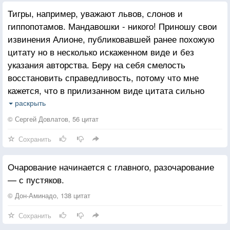
Тигры, например, уважают львов, слонов и
гиппопотамов. Мандавошки - никого! Приношу свои
извинения Алионе, публиковавшей ранее похожую
цитату но в несколько искаженном виде и без
указания авторства. Беру на себя смелость
восстановить справедливость, потому что мне
кажется, что в прилизанном виде цитата сильно
теряет свое очарование и не отражает отношения
раскрыть
автора к тем, о ком идет речь.
© Сергей Довлатов, 56 цитат
Сохранить
Очарование начинается с главного, разочарование
— с пустяков.
© Дон-Аминадо, 138 цитат
Сохранить