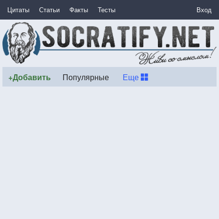
Цитаты
Статьи
Факты
Тесты
Вход
+Добавить
Популярные
Еще