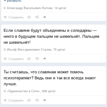
Где каждый третий пал в бою суровом
раскрыть
Где были вы, скажите, где ваш след?
© Александр Васильевич Колчак, 14 цитат
Сохранить
Или на Бородинском поле,
Где смерть за честь была для нас, славян,
Если славяне будут объединены и солидарны —
Где русский дух сломил чужую волю, —
никто в будущем пальцем не шевельнёт. Пальцем
Вас в прошлом нет, не клевещите нам.
не шевельнёт!
Чужое, неприкаянное племя,
© Иосиф Виссарионович Сталин, 75 цитат
Так нагло лезущее к нам в учителя,
Сохранить
Кичась прогнившей древностью своею,
Свой путь монетой грязною стеля,
Ты считаешь, что славянам может помочь
психотерапевт? Ведь они и так все всегда знают
Что принесло ты русскому народу,
лучше.
Чтобы решать, как нам сегодня жить?
Ты! Паразитирующее сроду,
© «Одиночество в Сети», 258 цитат
Теперь желаешь нам законом быть!
Сохранить