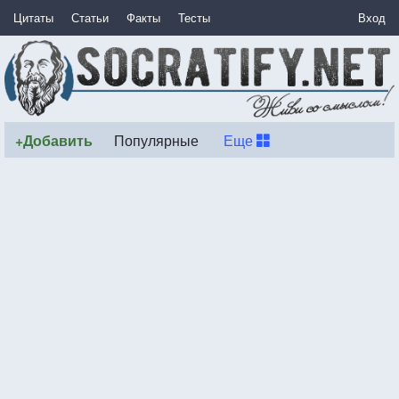
Цитаты
Статьи
Факты
Тесты
Вход
+Добавить
Популярные
Еще