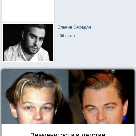
клялся богу Воителю: жизнь положу, а не пущу
больше гадов на русской земле лиходейничать!
Эльчин Сафарли
196 цитат
Знаменитости в детстве