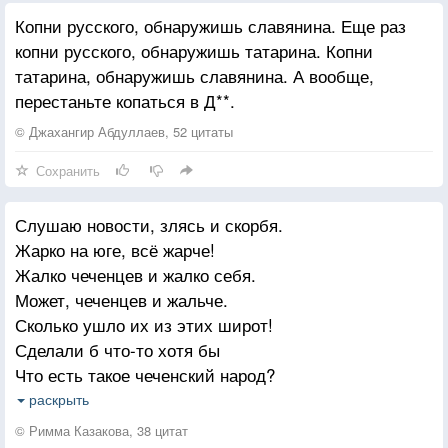
Мы для тебя — безродная скотина,
Копни русского, обнаружишь славянина. Еще раз
Презренная, как мухи на стекле,
копни русского, обнаружишь татарина. Копни
Тебе России прошлое противно,
татарина, обнаружишь славянина. А вообще,
Но вспомни, ты на чьей живешь земле?
перестаньте копаться в Д**.
Что ж, упивайся, власть талмуд ной пыли,
© Джахангир Абдуллаев, 52 цитаты
Заняв на время наши храмы и места,
Сохранить
Но, помни! Мы не позабыли
Позорного предательства Христа.
Слушаю новости, злясь и скорбя.
Жарко на юге, всё жарче!
Жалко чеченцев и жалко себя.
Может, чеченцев и жальче.
Сколько ушло их из этих широт!
Сделали б что-то хотя бы
Что есть такое чеченский народ?
Банда под дланью Хоттаба?
раскрыть
И с Белоруссией не разберусь,
© Римма Казакова, 38 цитат