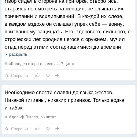
Явор сидел в стороне на пригорке, отворотясь,
испытывает потребности извиниться. А интеллигент
стараясь не смотреть на женщин, не слышать их
постоянно извиняется, и никто его еще ни разу не
причитаний и всхлипываний. В каждой их слезе,
простил. Если я не права, приведите мне обратный
в каждом вздохе он слышал упрек себе — воину,
пример.
призванному защищать. Его, здорового, сильного, с
отроческих лет сроднившегося с оружием, мучил
стыд перед этими состарившимися до времени
женщинами и одинокими стариками. Казалось бы,
раскрыть
кого ему жалеть, — сам сирота. Его осиротила не
© «Колодец старого волхва», 7 цитат
печенежская сабля, а голод и болезнь, сама
Сохранить
Морена-Смерть, невидимая и неумолимая. Однако
он выжил, вырос, добрая судьба дала ему другого
Необходимо свести славян до языка жестов.
отца, дядек, братьев. Только матери другой не дала,
Никакой гигиены, никаких прививок. Только водка
и Явор видел бережно хранимые в памяти черты
и табак.
своей матери в лице каждой пожилой женщины.
В каждом женском вздохе он слышал последние
© Адольф Гитлер, 58 цитат
вздохи своей умирающей матери, за которую он
Сохранить
цеплялся в отчаянии изо всех сил, но не сумел