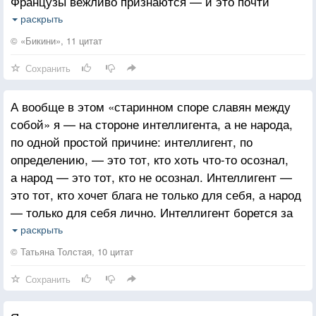
Французы вежливо признаются — и это почти
всегда соответствует действительности, — что у
раскрыть
них уже нет сигарет, но они бы тоже охотно
© «Бикини», 11 цитат
покурили. Итальянцы и испанцы вытаскивают
Сохранить
сигарету изо рта и разрешают затянуться. И только
русские подают всю пачку, как и другие славяне.
А вообще в этом «старинном споре славян между
А если у них нет сигарет, обязательно пойдут
собой» я — на стороне интеллигента, а не народа,
просить для вас, но только у своих
по одной простой причине: интеллигент, по
определению, — это тот, кто хоть что-то осознал,
а народ — это тот, кто не осознал. Интеллигент —
это тот, кто хочет блага не только для себя, а народ
— только для себя лично. Интеллигент борется за
чужие права, а народ — за свои собственные и так
раскрыть
далее. Вот почему интеллигент иногда, и часто,
© Татьяна Толстая, 10 цитат
ошибается (и тут же раздается улюлюканье),
Сохранить
а народ всегда, будто бы, прав. И заметьте, ему,
народу, никогда стыдно не бывает. И он никогда не