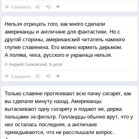
да и меня не спросили.
Сохранить
Жалко Россию и жаль Беларусь.
Жальче, пожалуй, Россию.
Нельзя отрицать того, как много сделали
Сдохнем, пока будет кто-то жиреть,
американцы и англичане для фантастики. Но с
деньги нагуливать, рожи!
другой стороны, американский читатель намного
Сердце устало любить и жалеть.
глупее славянина. Его можно кормить дерьмом.
И не отчаялось всё же!
А поляка, чеха, русского и украинца нельзя.
Как его вырвать, кавказский кинжал?
И со славянами — смута
© Анджей Сапковский, 9 цитат
Жалко себя и отечество жаль!
Сохранить
Жальче себя почему-то
Только славяне протягивают всю пачку сигарет, как
вы сделали минуту назад. Американцы
вытаскивают одну сигарету и подают ее, держа
пальцами за фильтр. Голландцы обычно врут, что у
них осталась последняя, а англичане
прикидываются, что не расслышали вопрос.