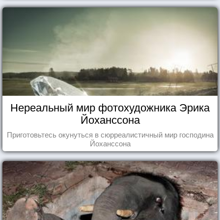
Нереальный мир фотохудожника Эрика
Йоханссона
Приготовьтесь окунуться в сюрреалистичный мир господина
Йоханссона