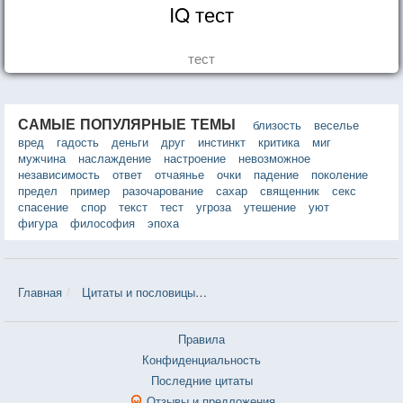
IQ тест
тест
САМЫЕ ПОПУЛЯРНЫЕ ТЕМЫ
близость
веселье
вред
гадость
деньги
друг
инстинкт
критика
миг
мужчина
наслаждение
настроение
невозможное
независимость
ответ
отчаянье
очки
падение
поколение
предел
пример
разочарование
сахар
священник
секс
спасение
спор
текст
тест
угроза
утешение
уют
фигура
философия
эпоха
Главная
Цитаты и пословицы
Цитаты в теме «Злополучие» — 2 
Правила
Конфиденциальность
Последние цитаты
Отзывы и предложения