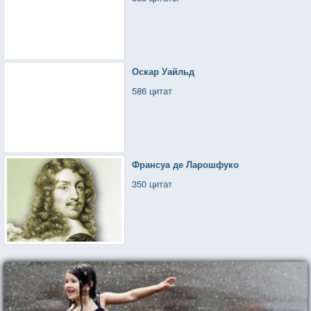
Оскар Уайльд
586 цитат
Франсуа де Ларошфуко
350 цитат