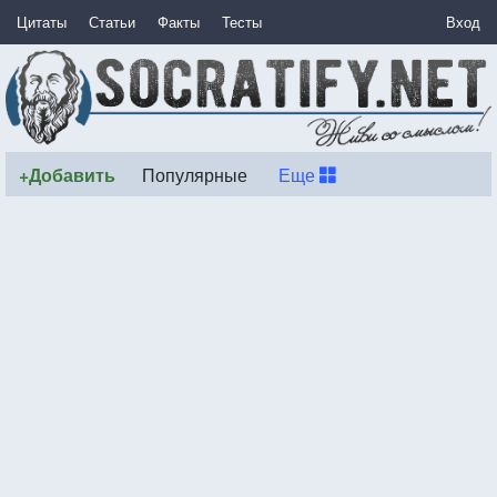
Цитаты
Статьи
Факты
Тесты
Вход
+Добавить
Популярные
Еще