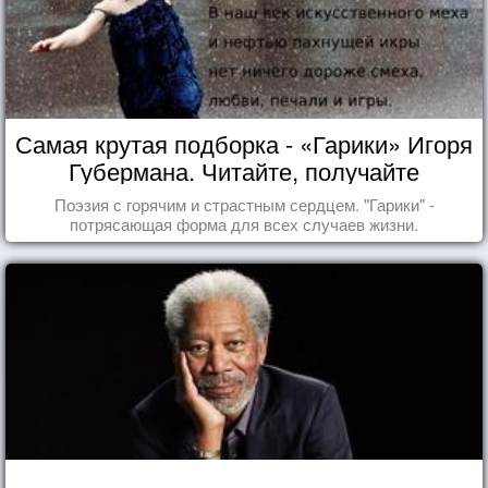
Самая крутая подборка - «Гарики» Игоря
Губермана. Читайте, получайте
удовольствие!
Поэзия с горячим и страстным сердцем. "Гарики" -
потрясающая форма для всех случаев жизни.