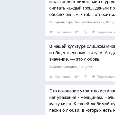
и заставляет видеть мир в уро
свобода кажется скорее безразл
считать каждый грош, деньги п
все равно, словно для них это 
обеспеченным, чтобы относиться
жить в своем пространстве. От
боятся идти глубже друг в друг
© «Бремя страстей человеческих», 67 ци
свободе, чем к любви и не хотя
Сохранить
Поделитьс
И третья возможность – взаимоз
это случается, это рай на земл
В нашей культуре слишком мног
но в безмерной синхронности, 
и общественному статусу. А ед
когда случается это, происход
значение, — это любовь.
Первые два типа на самом деле
социальные, психологические, б
© Хелен Филдинг, 10 цитат
духовное.
Сохранить
Поделитьс
Это поколение утратило истинно
нет уважения к женщинам. Нель
куску мяса. К своей любимой ну
песни о любви, в которых есть