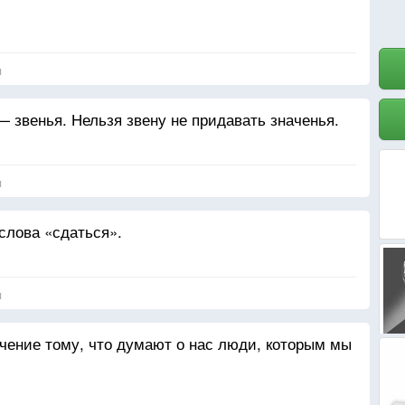
я
 звенья. Нельзя звену не придавать значенья.
я
слова «сдаться».
я
ачение тому, что думают о нас люди, которым мы