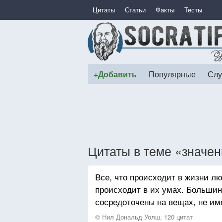
Цитаты
Статьи
Факты
Тесты
+Добавить
Популярные
Слу
Цитаты в теме «значени
Все, что происходит в жизни лю
происходит в их умах. Больши
сосредоточены на вещах, не и
© Нил Дональд Уолш, 120 цитат