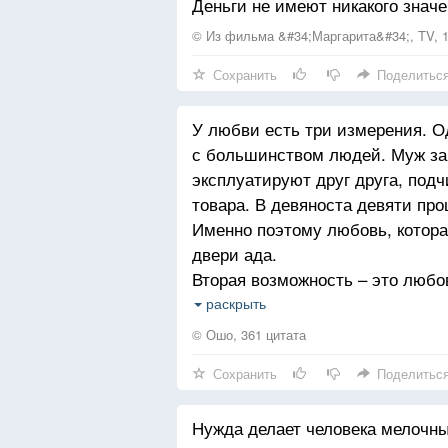
Деньги не имеют никакого значе
© Из фильма &#34;Маргарита&#34;, TV, 1
Сохранить
Поделитьс
У любви есть три измерения. О
с большинством людей. Муж зав
эксплуатируют друг друга, подч
товара. В девяноста девяти про
Именно поэтому любовь, котора
двери ада.
Вторая возможность – это люб
тоже изредка происходит. Но и 
раскрыть
продолжается постоянный конфл
© Ошо, 361 цитата
так независимы, что никто не г
Сохранить
Поделитьс
другого. С поэтами, художника
живет в своего рода независимо
Нужда делает человека мелочн
жить; они слишком эксцентричн