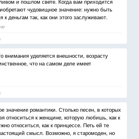
дливом и пошлом свете. Когда вам приходится
ичием, чем свободой, и выглядит так, словно им
риобретают чудовищное значение: нужно быть
не имеет значения. Они предоставляют друг другу
 к деньгам так, как они этого заслуживают.
ношения кажутся только поверхностными; они
а, потому что они более привязаны к своей
тат
т идти на компромисс.
я
ависимость. Это случается очень редко, но когда
е. Два человека, ни зависимые, ни независимые,
о внимания уделяется внешности, возрасту
будто бы дыша вместе, одна душа в двух телах –
инственное, что на самом деле имеет
ит любовь. Называйте любовью только это.
 не любят, они просто принимают меры –
иологические меры. Третье – это нечто
я
е значение романтики. Столько песен, в которых
зя относиться к женщине, которую любишь, как к
жно относиться, как к принцессе. Петь ей те
 настоящий смысл. Возможно, я старомоден, но