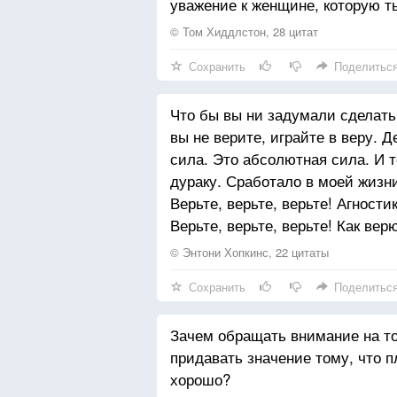
уважение к женщине, которую т
© Том Хиддлстон, 28 цитат
Сохранить
Поделитьс
Что бы вы ни задумали сделать, 
вы не верите, играйте в веру. Д
сила. Это абсолютная сила. И т
дураку. Сработало в моей жизни
Верьте, верьте, верьте! Агности
Верьте, верьте, верьте! Как верю
© Энтони Хопкинс, 22 цитаты
Сохранить
Поделитьс
Зачем обращать внимание на то,
придавать значение тому, что п
хорошо?