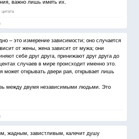
ния, важно лишь иметь их.
 цитата
я
дно – это измерение зависимости; оно случается
исит от жены, жена зависит от мужа; они
иняют себе друг друга, принижают друг друга до
центах случаев в мире происходит именно это.
я может открывать двери рая, открывает лишь
овь между двумя независимыми людьми. Это
это приносит страдание, потому что
икт. Невозможна никакая сонастроенность; оба
отов пойти на компромисс, подстроиться под
я
ми, мыслителями, учеными, со всеми теми, кто
сти, по крайней мере, в своих умах, невозможно
ым, жадным, завистливым, калечит душу
ые люди. Они дают другому свободу, но их