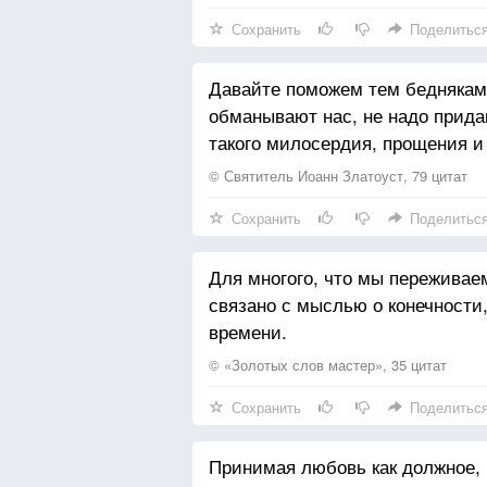
Сохранить
Поделитьс
Давайте поможем тем беднякам,
обманывают нас, не надо прида
такого милосердия, прощения и
© Святитель Иоанн Златоуст, 79 цитат
Сохранить
Поделитьс
Для многого, что мы переживае
связано с мыслью о конечности
времени.
© «Золотых слов мастер», 35 цитат
Сохранить
Поделитьс
Принимая любовь как должное, 