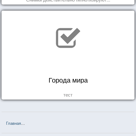
Города мира
тест
Главная
❤❤❤ Таня Гроттер и молот Перуна (Дмитрий Емец) — 16 