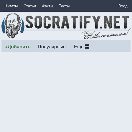
Цитаты
Статьи
Факты
Тесты
Вход
+Добавить
Популярные
Еще