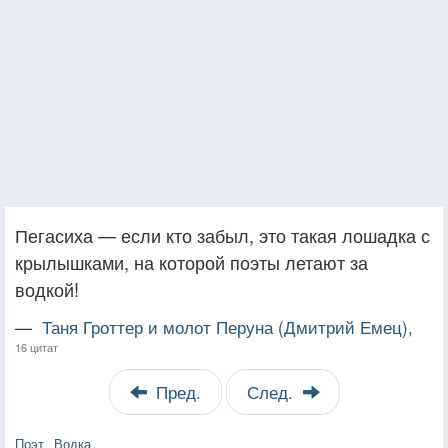
Пегасиха — если кто забыл, это такая лошадка с
крылышками, на которой поэты летают за
водкой!
—
Таня Гроттер и молот Перуна (Дмитрий Емец),
16 цитат
Пред.
След.
Поэт
Водка