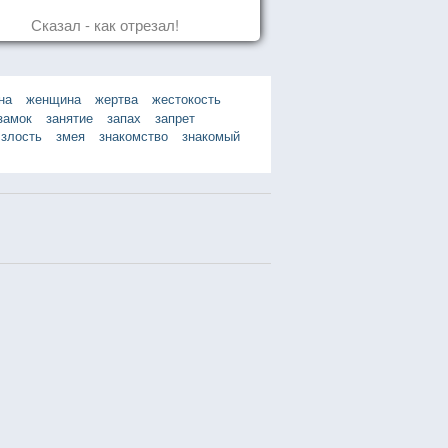
Сказал - как отрезал!
на
женщина
жертва
жестокость
замок
занятие
запах
запрет
злость
змея
знакомство
знакомый