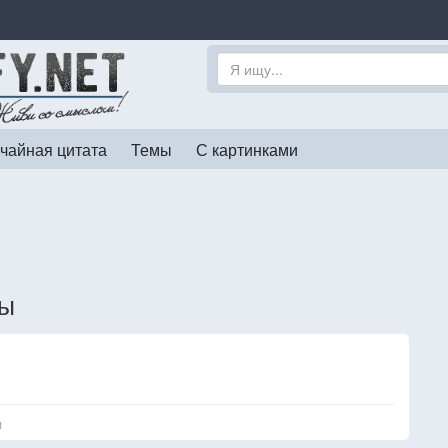
чайная цитата
Темы
С картинками
ты
я