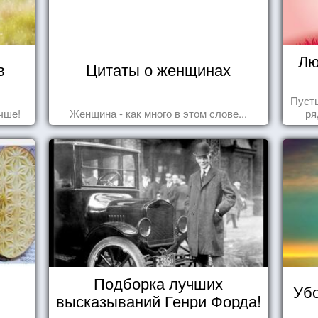
Лю
в
Цитаты о женщинах
Пуст
чше!
Женщина - как много в этом слове...
ря
Подборка лучших
Убо
высказываний Генри Форда!