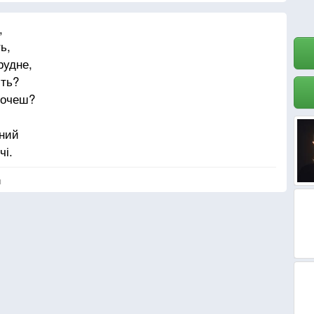
,
ь,
рудне,
ить?
 хочеш?
сний
чі.
я