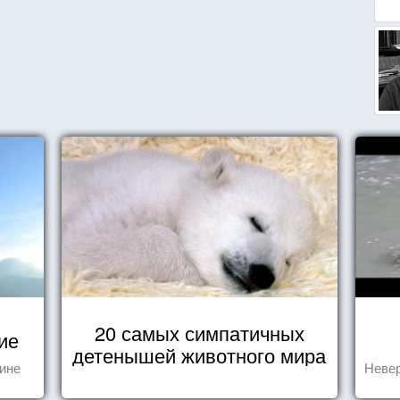
20 самых симпатичных
ие
детенышей животного мира
тине
Невер