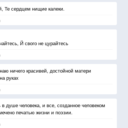
й, Те сердцем нищие калеки.
я
чайтесь, Й свого не цурайтесь
я
знаю ничего красивей, достойной матери
на руках
я
 в душе человека, и все, созданное человеком
мечено печатью жизни и поэзии.
я