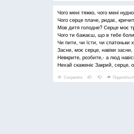
Чого мені тяжко, чого мені нудно
Чого серце плаче, ридає, кричит
Мов дитя голодне? Серце моє т
Чого ти бажаєш, що в тебе бол
Чи пити, чи їсти, чи спатоньки
Засни, моє серце, навіки засни,
Невкрите, розбите,- а люд наві
Нехай скаженіє Закрий, серце, о
Сохранить
Поделитьс