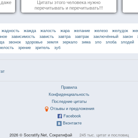
а даже
Цитаты этого человека нужно
перечитывать и перечитывать!!!
жадность
жажда
жалость
жара
желание
железо
желудок
же
нное
зависимость
зависть
завтра
завтрак
заключённый
закон
зда
звонок
здоровье
земля
зеркало
зима
зло
злоба
злодей
релость
зрение
зритель
зуб
тат
Правила
Конфиденциальность
Последние цитаты
Отзывы и предложения
Facebook
Вконтакте
2026 © Socratify.Net, Сократифай
245 тыс. цитат и пословиц