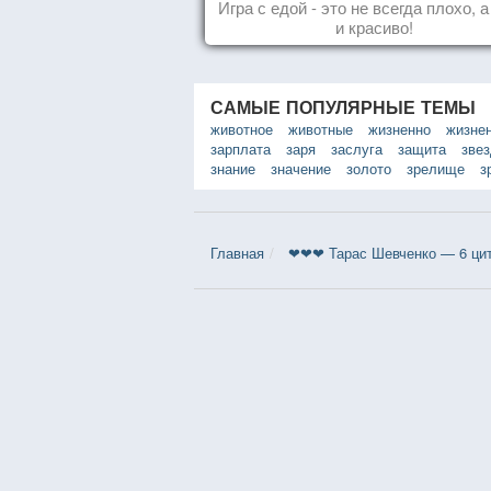
Игра с едой - это не всегда плохо, 
и красиво!
САМЫЕ ПОПУЛЯРНЫЕ ТЕМЫ
животное
животные
жизненно
жизне
зарплата
заря
заслуга
защита
зве
знание
значение
золото
зрелище
з
Главная
❤❤❤ Тарас Шевченко — 6 ци