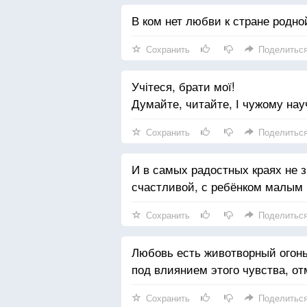
В ком нет любви к стране родно
Сохранить
Поделитьс
Учітеся, брати мої!
Думайте, читайте, І чужому нау
Сохранить
Поделитьс
И в самых радостных краях не 
счастливой, с ребёнком малым 
Сохранить
Поделитьс
Любовь есть животворный огонь
под влиянием этого чувства, от
Сохранить
Поделитьс