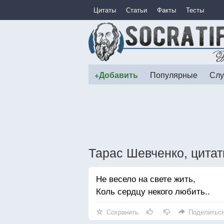
Цитаты
Статьи
Факты
Тесты
+Добавить
Популярные
Слу
Тарас Шевченко, цита
Не весело на свете жить,
Коль сердцу некого любить..
Сохранить
Поделитьс