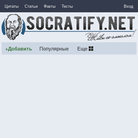
Цитаты
Статьи
Факты
Тесты
Вход
+Добавить
Популярные
Еще