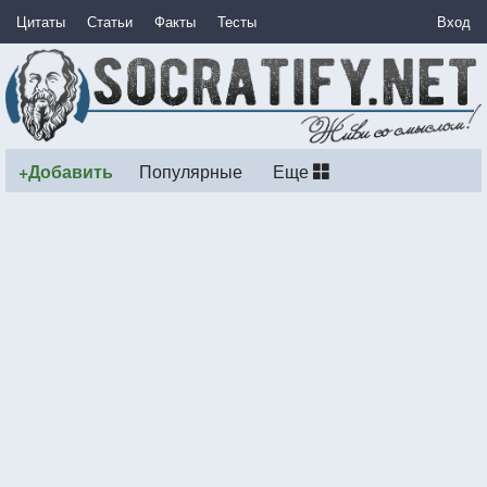
Цитаты
Статьи
Факты
Тесты
Вход
+Добавить
Популярные
Еще