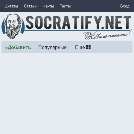
Цитаты
Статьи
Факты
Тесты
Вход
+Добавить
Популярные
Еще