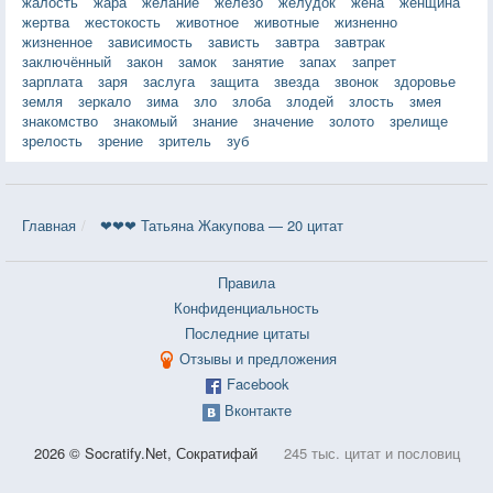
жалость
жара
желание
железо
желудок
жена
женщина
жертва
жестокость
животное
животные
жизненно
жизненное
зависимость
зависть
завтра
завтрак
заключённый
закон
замок
занятие
запах
запрет
зарплата
заря
заслуга
защита
звезда
звонок
здоровье
земля
зеркало
зима
зло
злоба
злодей
злость
змея
знакомство
знакомый
знание
значение
золото
зрелище
зрелость
зрение
зритель
зуб
Главная
❤❤❤ Татьяна Жакупова — 20 цитат
Правила
Конфиденциальность
Последние цитаты
Отзывы и предложения
Facebook
Вконтакте
2026 © Socratify.Net, Сократифай
245 тыс. цитат и пословиц