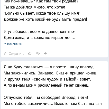
Как поживаешь? Как там твои родные?
Глажу по шерсти немого кота
Ты же добился много, что хотел
И признаюсь, что одной не привычно мне,
"Больно бывает, когда твое слышу имя"
В каждом прохожем я вижу тебя.
Должен же хоть какой-нибудь быть предел!
Я улыбаюсь, всё мне давно понятно-
Дома жена, и в кроватке играет дочь.
Сказку прочти о царстве ей тридевятом
раскрыть
И о принцессе — такой как она точь-в-точь!
Сохранить
Рада, конечно — ты там безумно счастлив,
Я не буду сдаваться — я просто шагну вперед!
Господи, береги его теплый дом
Мы закончились. Занавес. Сказки пришел конец.
Это неважно, как рвет меня тут на части,
И другая тебя «своим чудом и зайкой» зовет,
Ты сбереги его, я расплачусь потом.
А по венам моим раскаленный течет свинец
Отпускаю тебя. Ты свободен! Вперед! Лети!
Мы с тобою закончились. Вместе нам быть нельзя
раскрыть