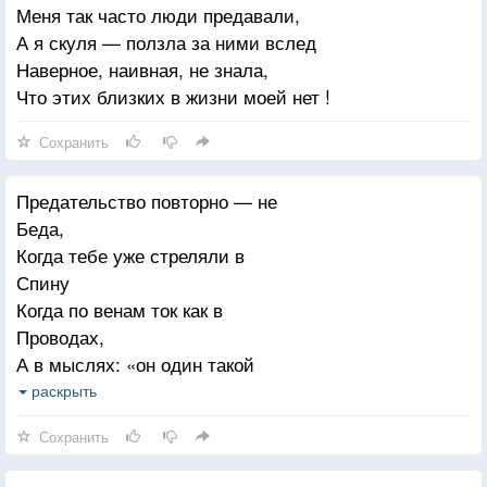
Меня так часто люди предавали,
расскажешь
А я скуля — ползла за ними вслед
Кто был в нашей ссоре два года назад виноват?!
Наверное, наивная, не знала,
Что этих близких в жизни моей нет !
Сохранить
Предательство повторно — не
Беда,
Когда тебе уже стреляли в
Спину
Когда по венам ток как в
Проводах,
А в мыслях: «он один такой
Любимый»
раскрыть
Когда убитым был вчера в упор-
Сохранить
И слышал свой протяжный
Смертный рёв