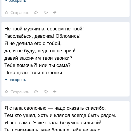
Хорошо, что не сходятся наши с тобой пути,
И спасибо большое, что мне ты вернул меня.
Сохранить
Не твой мужчина, совсем не твой!
Расслабься, девочка! Обломись!
Я не делила его с тобой,
да, и не буду, ведь он не приз!
давай закончим твои звонки?
Тебе помочь?! или ты сама?
Пока целы твои позвонки
не смей звонить ему! Усекла!
раскрыть
Давай закончим тупой бермуд!
Сохранить
Не смей звонить ему! поняла?
Мне с ним ещё создавать уют.
Я стала сволочью — надо сказать спасибо,
Зачем тебе наживать врага?
Тем кто ушел, хоть и клялся всегда быть рядом.
Ну что ты, что ты! какая месть?
Я всё сама. Я же стала безумно сильной!
Душевно мне разъясняться- блажь!
Ты понимаешь, мне больше тебя не надо
И в общий дом он приходит в шесть,