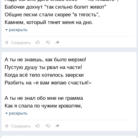
Бабочки дохнут "так сильно болит живот"
Общие песни стали скорее "в тягость",
Камнем, который тянет меня на дно.
Я научилась прятать девчачью слабость,
раскрыть
Слезы, засос на шее, свое лицо
Сохранить
Ты научился жить как велела мама.
Дома тебя ждет кот, и горячий чай
А ты не знаешь, как было мерзко!
Если тебе придет моя телеграмма —
Пустую душу ты рвал на части!
Ты мне, пожалуйста, только не отвечай.
Когда всё тело хотелось зверски
Разбить на «я вам желаю счастья!»
А ты не знал обо мне ни грамма
Как я спала по чужим кроватям,
Как я тебя по домам искала,
раскрыть
Как задыхаясь кричала: «хватит!»
Сохранить
Когда сжимаю себя от боли —