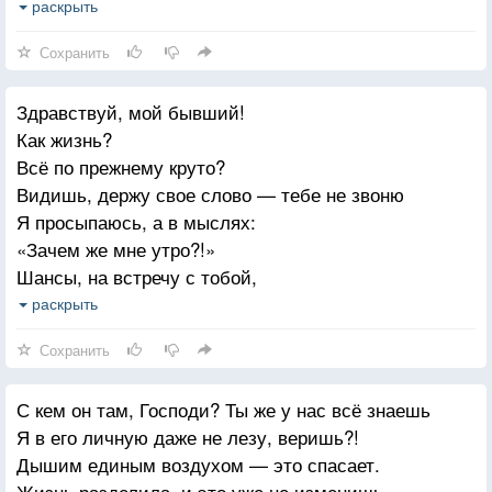
Как без меня? Попробуй мне объяснить,
раскрыть
Что моя жизнь тебя уже не волнует.
Сохранить
Я без тебя живу /Но уже не так/
Здравствуй, мой бывший!
Ты же нашел так быстро себе другую
Как жизнь?
Жду смс: "Я вернулся. Я был дурак.
Всё по прежнему круто?
Да, я скучаю. И так же тебя ревную."
Видишь, держу свое слово — тебе не звоню
Я просыпаюсь, а в мыслях:
Но в телефоне предательски — тишина,
«Зачем же мне утро?!»
Номер свой прежний я не меняла даже
Шансы, на встречу с тобой,
Ты же там с ней? Только я почему одна!
Как обычно, к нулю.
раскрыть
Ты там, пожалуйста, счастлив будь. Это важно.
Мне бы сейчас не сорваться,
Сохранить
Сдержать свое слово.
Только вот как объяснить
С кем он там, Господи? Ты же у нас всё знаешь
Этот страх. Эту боль.
Я в его личную даже не лезу, веришь?!
Я принимаю тебя
Дышим единым воздухом — это спасает.
Абсолютно любого.
Жизнь разделила, и это уже не изменишь.