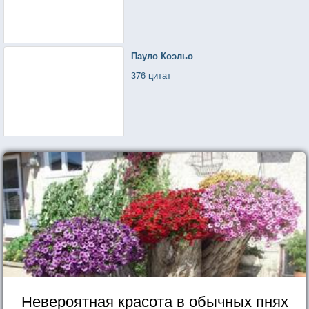
Я очень-пре очень рада!
Уходящих налево могу
Я теперь прощать!
Пауло Коэльо
376 цитат
Невероятная красота в обычных пнях