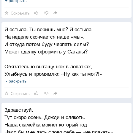
За это я наказана судьбою
раскрыть
Подумай ты — ну кто сейчас святой?
Сохранить
Каким был мужем — этого не знаю
Я остыла. Ты веришь мне? Я остыла
Любовник превосходный — это да!
На неделе скончается наше «мы».
Я счастья вам семейного желаю,
И откуда потом буду черпать силы?
Прости, и не держи на нас ты зла
Может сделку оформить у Сатаны?
Потом она немного помолчала
Обязательно вытащу нож в лопатках,
Уверенно и бойко начала:
Улыбнусь и промямлю: «Ну как ты мог?!»
— Я счастья у тебя не забирала-
У меня вся душа лишь в одних заплатках.
раскрыть
Он сам пришел Прости, что приняла!
Я ненужный бездомный, но твой щенок
Сохранить
Я остыла Ты веришь мне? Я остыла
Здравствуй.
Ты живи, мой хороший, не зная бед!
Тут скоро осень. Дожди и слякоть.
Я найду обязательно где взять силы,
Наша скамейка мокнет который год
И купить в город «Счастье» один билет.
Надо бы мне дать слово себе — «не плакать»,