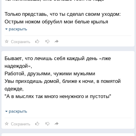
В НАШ общий дом, но не как ни в ваш!
Только представь, что ты сделал своим уходом:
Острым ножом обрубил мои белые крылья
Ты для меня идеалом был, даже Богом!
раскрыть
После я падала — чаще всего от бессилия!
Сохранить
Всем говорю «спасибо» и улыбаюсь!
Бывает, что лечишь себя каждый день «лже
Я ни одной ошибки не повторяю!
надеждой»,
Знаешь, я в людях больше не ошибаюсь,
Работой, друзьями, чужими мужьями
Если уходят — значит я отпускаю.
Увы приходишь домой, ближе к ночи, в помятой
одежде,
"А в мыслях так много ненужного и пустоты"
Попытки забыться, послать всех кто рядом
раскрыть
подальше,
Сохранить
Не действуют, я же пыталась, такой вот расклад.
Давай мы с тобой все же встретимся — ты мне