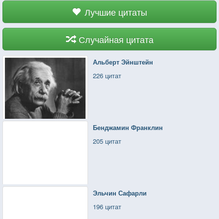
"Что впору садить на цепь"
Лучшие цитаты
Никогда не прощу,
Как разбил ты меня на части —
Случайная цитата
Мне бы только к тебе.
Мне бы только сейчас успеть
Альберт Эйнштейн
А она на меня, ну хоть
226 цитат
Чуточку, но похожа?
Без претензий, конечно!
"Я видела всё сама"
У тебя от неё хоть мурашки
Бенджамин Франклин
Скользят по коже?
205 цитат
"Ты прости, что я лезу,
Я просто схожу с ума"
Говорят, ты там счастлив!
Надеюсь, что это правда.
Как тут я? Хорошо.
Эльчин Сафарли
Замолкаю, не в силах врать
196 цитат
А за вас "будь уверен"