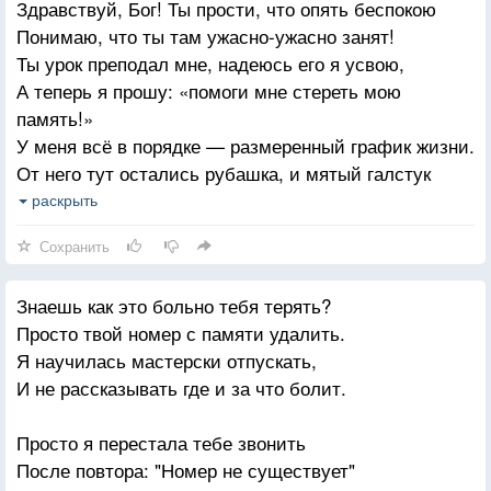
Здравствуй, Бог! Ты прости, что опять беспокою
Не страшно и предательства
Понимаю, что ты там ужасно-ужасно занят!
Повтор,
Ты урок преподал мне, надеюсь его я усвою,
Лишь потому что ты уже был
А теперь я прошу: «помоги мне стереть мою
Мёртв.
память!»
У меня всё в порядке — размеренный график жизни.
От него тут остались рубашка, и мятый галстук
Помоги мне, пожалуйста, сил поднабраться и
раскрыть
выжить!
Сохранить
Пусть никто не увидит, как я потихоньку гасну
Здравствуй, Бог! Тут на днях я тебе позвонила
Знаешь как это больно тебя терять?
Не ответил, наверное, дел накопилось много
Просто твой номер с памяти удалить.
Ты ему передай, как увидишь, что я его очень
Я научилась мастерски отпускать,
любила
И не рассказывать где и за что болит.
И, пожалуйста, Господи, больше его не трогай!
Просто я перестала тебе звонить
После повтора: "Номер не существует"