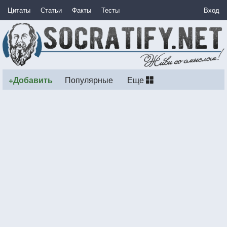
Цитаты
Статьи
Факты
Тесты
Вход
+Добавить
Популярные
Еще