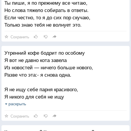
Ты пиши, я по прежнему все читаю,
Не стала ему другом, а могла.
Но слова тяжело собирать в ответы.
Если честно, то я до сих пор скучаю,
Только знаю тебя не волнует это.
Сохранить
Утренний кофе бодрит по особому
Я вот не давно кота завела
Из новостей — ничего больше нового,
Разве что эта:- я снова одна.
Я не ищу себе парня красивого,
Я никого для себя не ищу
Помню тебя: кареглазого, сильного.
раскрыть
С челкой короткой на правильном лбу.
Сохранить
Утренний кофе допит по обычному,