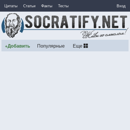
Цитаты
Статьи
Факты
Тесты
Вход
+Добавить
Популярные
Еще