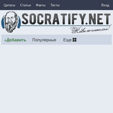
Цитаты
Статьи
Факты
Тесты
Вход
+Добавить
Популярные
Еще