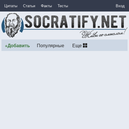
Цитаты
Статьи
Факты
Тесты
Вход
+Добавить
Популярные
Еще