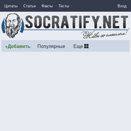
Цитаты
Статьи
Факты
Тесты
Вход
+Добавить
Популярные
Еще