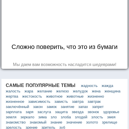
Сложно поверить, что это из бумаги
Мы даем вам возможность насладится шедеврами!
САМЫЕ ПОПУЛЯРНЫЕ ТЕМЫ
жадность
жажда
жалость
жара
желание
железо
желудок
жена
женщина
жертва
жестокость
животное
животные
жизненно
жизненное
зависимость
зависть
завтра
завтрак
заключённый
закон
замок
занятие
запах
запрет
зарплата
заря
заслуга
защита
звезда
звонок
здоровье
земля
зеркало
зима
зло
злоба
злодей
злость
змея
знакомство
знакомый
знание
значение
золото
зрелище
зрелость
зрение
зритель
зуб