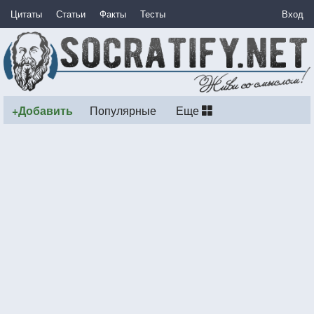
Цитаты
Статьи
Факты
Тесты
Вход
+Добавить
Популярные
Еще