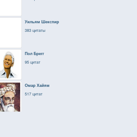
Уильям Шекспир
383 цитаты
Пол Брегг
95 цитат
Омар Хайям
517 цитат