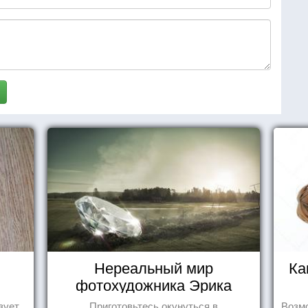
Нереальный мир
Ка
фотохудожника Эрика
Йоханссона
зует
Приготовьтесь окунуться в
Возмо