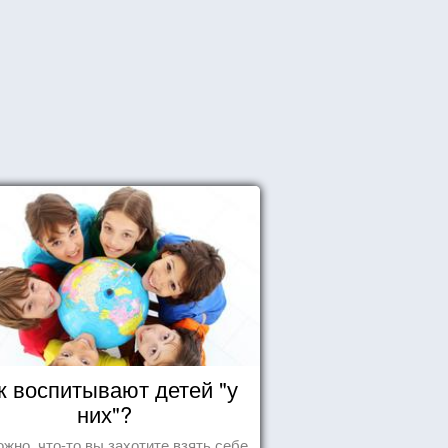
к воспитывают детей "у
них"?
жно, что-то вы захотите взять себе