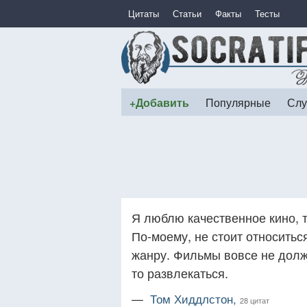
Цитаты
Статьи
Факты
Тесты
+Добавить
Популярные
Слу
Я люблю качественное кино, т
По-моему, не стоит относить
жанру. Фильмы вовсе не долж
то развлекаться.
—
Том Хиддлстон,
28 цитат