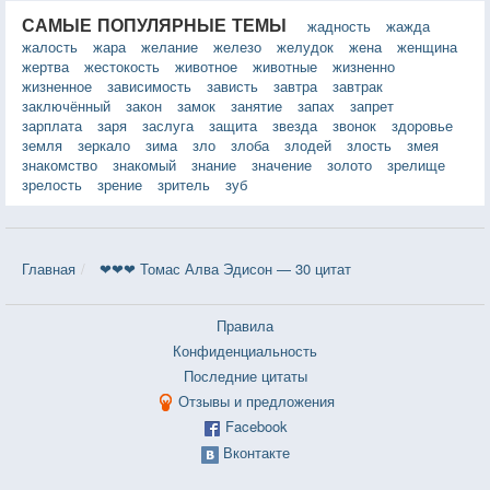
САМЫЕ ПОПУЛЯРНЫЕ ТЕМЫ
жадность
жажда
жалость
жара
желание
железо
желудок
жена
женщина
жертва
жестокость
животное
животные
жизненно
жизненное
зависимость
зависть
завтра
завтрак
заключённый
закон
замок
занятие
запах
запрет
зарплата
заря
заслуга
защита
звезда
звонок
здоровье
земля
зеркало
зима
зло
злоба
злодей
злость
змея
знакомство
знакомый
знание
значение
золото
зрелище
зрелость
зрение
зритель
зуб
Главная
❤❤❤ Томас Алва Эдисон — 30 цитат
Правила
Конфиденциальность
Последние цитаты
Отзывы и предложения
Facebook
Вконтакте