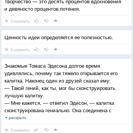
Творчество — это десять процентов вдохновения
и девяносто процентов потения.
Сохранить
Ценность идеи определяется ее полезностью.
Сохранить
Знакомые Томаса Эдисона долгое время
удивлялись, почему так тяжело открывается его
калитка. Наконец один из друзей сказал ему:
— Такой гений, как ты, мог бы сконструировать
лучшую калитку.
— Мне кажется, — ответил Эдисон, — калитка
сконструирована гениально. Она соединена с
насосом домашнего водопровода. Каждый, кто
раскрыть
входит, накачивает мне в цистерну двадцать литров
Сохранить
воды.