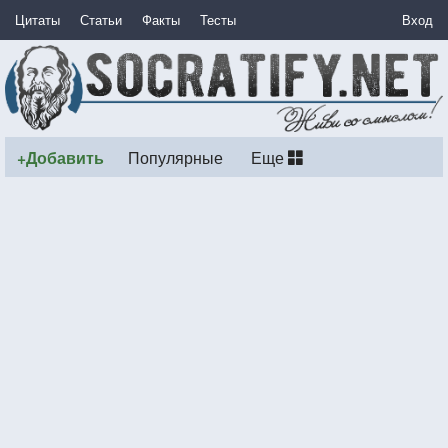
Цитаты
Статьи
Факты
Тесты
Вход
+Добавить
Популярные
Еще