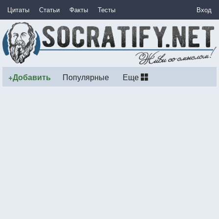
Цитаты
Статьи
Факты
Тесты
Вход
+Добавить
Популярные
Еще