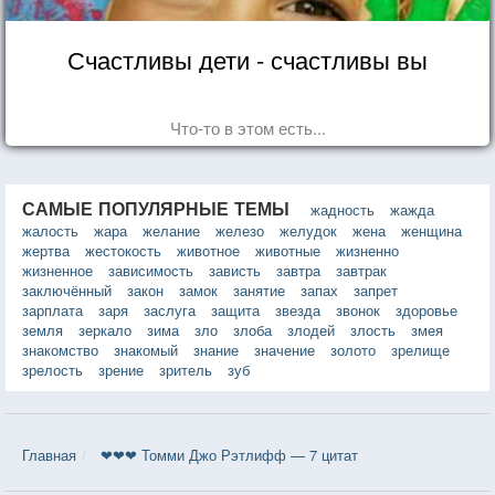
Счастливы дети - счастливы вы
Что-то в этом есть...
САМЫЕ ПОПУЛЯРНЫЕ ТЕМЫ
жадность
жажда
жалость
жара
желание
железо
желудок
жена
женщина
жертва
жестокость
животное
животные
жизненно
жизненное
зависимость
зависть
завтра
завтрак
заключённый
закон
замок
занятие
запах
запрет
зарплата
заря
заслуга
защита
звезда
звонок
здоровье
земля
зеркало
зима
зло
злоба
злодей
злость
змея
знакомство
знакомый
знание
значение
золото
зрелище
зрелость
зрение
зритель
зуб
Главная
❤❤❤ Томми Джо Рэтлифф — 7 цитат