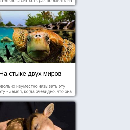
тельно стоит хоть раз побывать на
добных мероприятиях и получить
массу впечатлений!
На стыке двух миров
овольно неуместно называть эту
ту - Земля, когда очевидно, что она
- Океан.