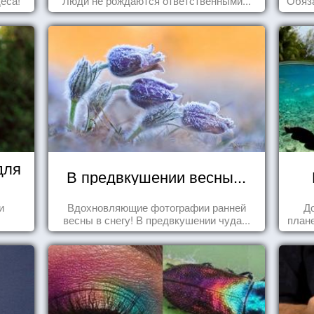
еса!
Люди не рождаются ответственными...
Обяза
по
для
В предвкушении весны...
и
Вдохновляющие фотографии ранней
Д
весны в снегу! В предвкушении чуда...
плане