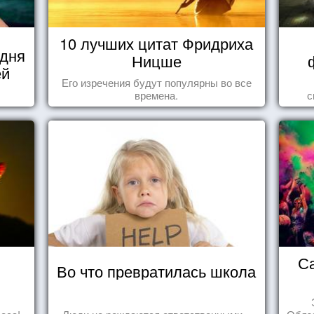
10 лучших цитат Фридриха
 дня
Ницше
ей
Его изречения будут популярны во все
времена.
с
С
Во что превратилась школа