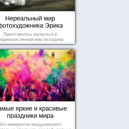
Нереальный мир
фотохудожника Эрика
Йоханссона
Приготовьтесь окунуться в
юрреалистичный мир господина
Йоханссона
амые яркие и красивые
праздники мира
Это невероятно воодушевляет!