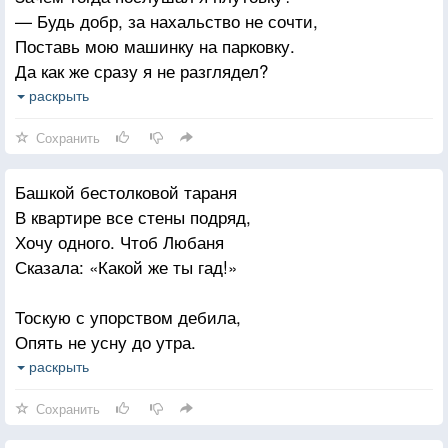
— Будь добр, за нахальство не сочти,
Поставь мою машинку на парковку.
Да как же сразу я не разглядел?
Неистребимы, видно, идиоты.
раскрыть
Как будто нет важнее в жизни дел,
Сохранить
Чем у подъезда ждать тебя с работы?
Освоишь задний ход ты или нет?
Башкой бестолковой тараня
И мысль шальная подкралась внезапно —
В квартире все стены подряд,
Жениться проще и услать в декрет,
Хочу одного. Чтоб Любаня
Чем каждый вечер парковать «Ниссан» твой.
Сказала: «Какой же ты гад!»
Тоскую с упорством дебила,
Опять не усну до утра.
Хочу, чтоб Любаня простила
раскрыть
Мне то, что я сделал вчера.
Сохранить
Вину утоплю я в стакане,