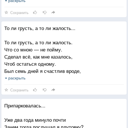
Я себе, неудачник, не в силах помочь,
раскрыть
А тебе, если хочешь, попробую.
Сохранить
То ли грусть, а то ли жалость...
То ли грусть, а то ли жалость.
Что со мною — не пойму.
Сделал всё, как мне казалось,
Чтоб остаться одному.
Был семь дней я счастлив вроде,
Что ж теперь мне не до сна?
раскрыть
Я неделю на свободе
Сохранить
А нужна ли мне она?
Припарковалась...
Уже два года минуло почти
Зачем тогда послушал я плутовку?