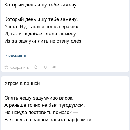
Который день ищу тебе замену
Но вряд ли утонет там грусть.
Услышать хочу от Любани:
Который день ищу тебе замену.
«Ну, ладно. Довольно. Вернусь»
Ушла. Ну, так и я пошел вразнос.
И, как и подобает джентльмену,
Из-за разлуки лить не стану слёз.
Одну нашёл. Как на тебя похожа!
раскрыть
И с виду — гений чистой красоты.
Сохранить
Одна беда — двух слов связать не может
И не хамит фигурно, так, как ты.
Утром в ванной
Еще одна. Ничуть тебя не хуже.
Опять чешу задумчиво висок,
И с первого свидания — в кровать.
А раньше точно не был тугодумом,
Но от стихов ей плохо. И к тому же
Но некуда поставить помазок —
Слабо и пару слов зарифмовать.
Вся полка в ванной занята парфюмом.
А вот еще. Не курит всякой дряни,