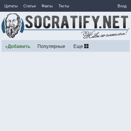
Цитаты
Статьи
Факты
Тесты
Вход
+Добавить
Популярные
Еще