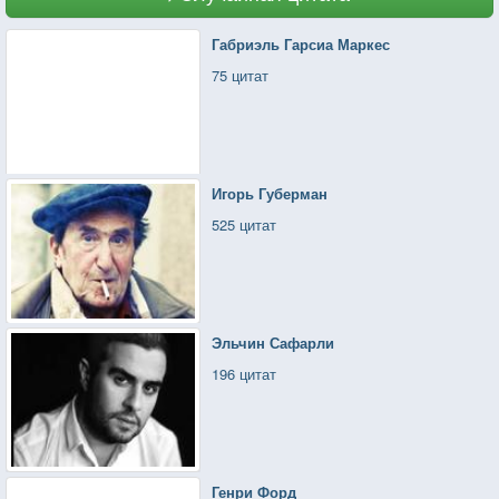
Сколько ж это можно-то? Так свихнемся ведь
Ждем, когда вернешься ты. Я. И твой медведь.
Габриэль Гарсиа Маркес
75 цитат
Игорь Губерман
525 цитат
Эльчин Сафарли
196 цитат
Генри Форд