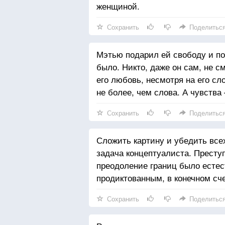
женщиной.
Сохранить
Поделитьс
Мэтью подарил ей свободу и по
было. Никто, даже он сам, не с
его любовь, несмотря на его сл
не более, чем слова. А чувства
Сохранить
Поделитьс
Сложить картину и убедить всех
задача концептуалиста. Престу
преодоление границ было естес
продиктованным, в конечном сч
Сохранить
Поделитьс