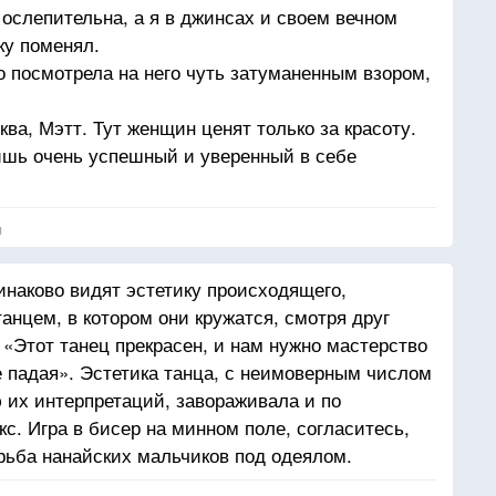
 ослепительна, а я в джинсах и своем вечном
ку поменял.
о посмотрела на него чуть затуманенным взором,
ва, Мэтт. Тут женщин ценят только за красоту.
ишь очень успешный и уверенный в себе
ан с красивой женщиной, одетой по-вечернему,
 Иного я от тебя и не ожидала. Если бы ты
я
ай бог, с галстуком Hermes, ты бы меня
шь мужчины, которые стараются доказать, что
инаково видят эстетику происходящего,
анцем, в котором они кружатся, смотря друг
: «Этот танец прекрасен, и нам нужно мастерство
е падая». Эстетика танца, с неимоверным числом
ю их интерпретаций, завораживала и по
с. Игра в бисер на минном поле, согласитесь,
рьба нанайских мальчиков под одеялом.