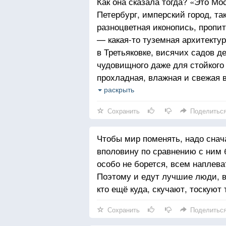
Как она сказала тогда? «Это Мос
Петербург, имперский город, та
разноцветная иконопись, пропи
— какая-то туземная архитекту
в Третьяковке, висячих садов д
чудовищного даже для стойкого 
прохладная, влажная и свежая в
здания, ажурные мосты. Красота
раскрыть
и строгой, и порочной одновре
Сохранить
Поделитьс
полуночного света.
Чтобы мир поменять, надо снач
вполовину по сравнению с ним 
особо не борется, всем наплева
Поэтому и едут лучшие люди, вр
кто ещё куда, скучают, тоскуют 
Сохранить
Поделитьс