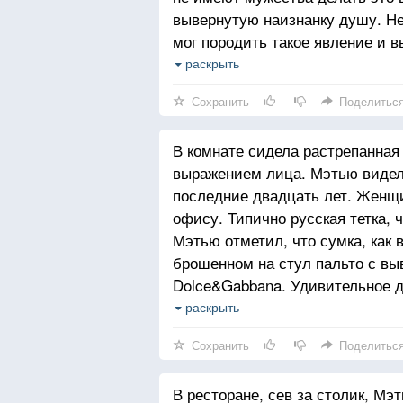
вывернутую наизнанку душу. Не
мог породить такое явление и в
Благополучие без корней и без 
раскрыть
в бешеном ритме города по рас
Сохранить
Поделитьс
одного дерева, не взрастив мно
Джона Леннона и считающая, что
В комнате сидела растрепанная
выражением лица. Мэтью видел 
последние двадцать лет. Женщи
офису. Типично русская тетка, 
Мэтью отметил, что сумка, как в
брошенном на стул пальто с вы
Dolce&Gabbana. Удивительное д
одинаковое, платят totally insa
раскрыть
ходят, как в униформе, — за ки
Сохранить
Поделитьс
В ресторане, сев за столик, Мэт