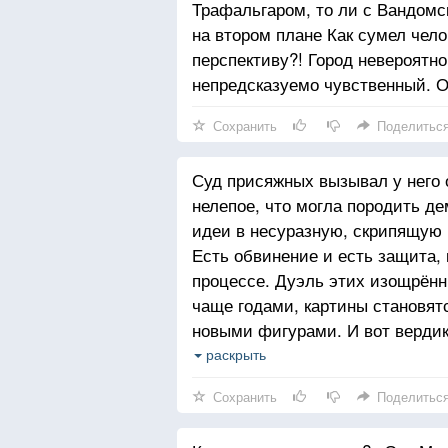
Трафальгаром, то ли с Вандом
на втором плане Как сумел чело
перспективу?! Город невероятн
непредсказуемо чувственный. О
Сохранить
Поделитьс
Суд присяжных вызывал у него 
нелепое, что могла породить де
идеи в несуразную, скрипящую
Есть обвинение и есть защита,
процессе. Дуэль этих изощрён
чаще годами, картины становят
новыми фигурами. И вот вердик
случайно собранными слесарям
раскрыть
можно было допустить такое по
Сохранить
Поделитьс