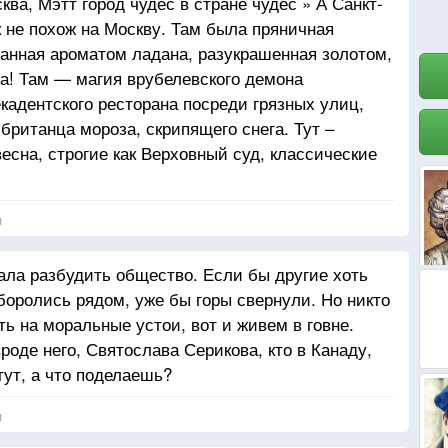
ква, Мэтт город чудес в стране чудес » А Санкт-
к не похож на Москву. Там была пряничная
танная ароматом ладана, разукрашенная золотом,
ра! Там — магия врубелевского демона
екадентского ресторана посреди грязных улиц,
британца мороза, скрипящего снега. Тут –
есна, строгие как Верховный суд, классические
 этого города настолько изощрена, что кажется
менно. Тут люди изнемогают рассудком от
я
ала разбудить общество. Если бы другие хоть
боролись рядом, уже бы горы свернули. Но никто
ть на моральные устои, вот и живем в говне.
оде него, Святослава Серикова, кто в Канаду,
тут, а что поделаешь?
я