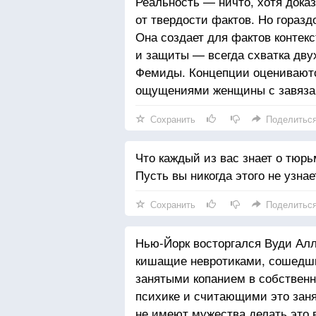
Реальность — ничто, хотя доказ
от твердости фактов. Но горазд
Она создает для фактов контекс
и защиты — всегда схватка дву
Фемиды. Концепции оценивают
ощущениями женщины с завяза
Сохранить
Поделитьс
Что каждый из вас знает о тюрь
Пусть вы никогда этого не узнае
Сохранить
Поделитьс
Нью-Йорк восторгался Вуди Алл
кишащие невротиками, сошедши
занятыми копанием в собствен
психике и считающими это зан
не имеют мужества делать это 