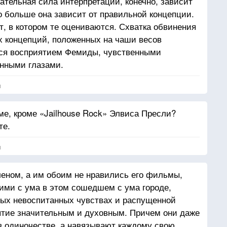
ательная сила интерпретации, конечно, зависит
о больше она зависит от правильной концепции.
т, в котором те оцениваются. Схватка обвинения
х концепций, положенных на чаши весов
ся восприятием Фемиды, чувственными
нными глазами.
я
ме, кроме «Jailhouse Rock» Элвиса Пресли?
те.
я
еном, а им обоим не нравились его фильмы,
ми с ума в этом сошедшем с ума городе,
ных невоспитанных чувствах и распущенной
ятие значительным и духовным. Причем они даже
в одиночестве, а навязывают каждому свою