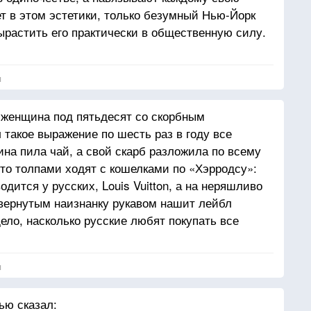
т в этом эстетики, только безумный Нью-Йорк
ырастить его практически в общественную силу.
многовековой культуры, люди носятся с собой
плавленному от жары асфальту, не посадив ни
я
голетним трудом ни одного сада. Нация, убившая
 это тоже сойдет ей с рук
 женщина под пятьдесят со скорбным
такое выражение по шесть раз в году все
на пила чай, а свой скарб разложила по всему
что толпами ходят с кошелками по «Хэрродсу»:
одится у русских, Louis Vuitton, а на неряшливо
вернутым наизнанку рукавом нашит лейбл
ело, насколько русские любят покупать все
ne money только за брэнды и в результате все
лометр видно, что русские.
я
ью сказал: