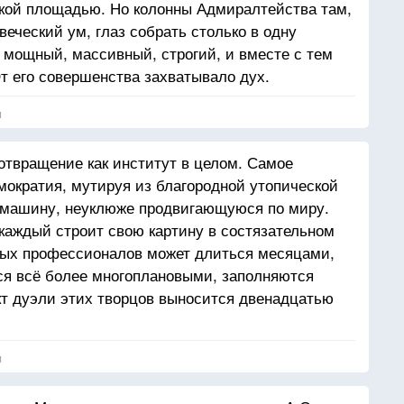
ской площадью. Но колонны Адмиралтейства там,
веческий ум, глаз собрать столько в одну
о мощный, массивный, строгий, и вместе с тем
т его совершенства захватывало дух.
я
отвращение как институт в целом. Самое
мократия, мутируя из благородной утопической
 машину, неуклюже продвигающуюся по миру.
 каждый строит свою картину в состязательном
ных профессионалов может длиться месяцами,
ся всё более многоплановыми, заполняются
т дуэли этих творцов выносится двенадцатью
и, водителями автобусов и домохозяйками. Как
прание здравого смысла?!
я