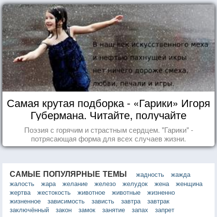
Самая крутая подборка - «Гарики» Игоря
Губермана. Читайте, получайте
удовольствие!
Поэзия с горячим и страстным сердцем. "Гарики" -
потрясающая форма для всех случаев жизни.
САМЫЕ ПОПУЛЯРНЫЕ ТЕМЫ
жадность
жажда
жалость
жара
желание
железо
желудок
жена
женщина
жертва
жестокость
животное
животные
жизненно
жизненное
зависимость
зависть
завтра
завтрак
заключённый
закон
замок
занятие
запах
запрет