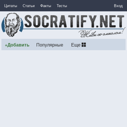
Цитаты
Статьи
Факты
Тесты
Вход
+Добавить
Популярные
Еще