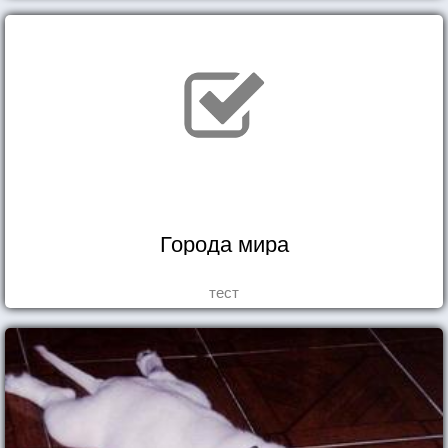
Города мира
тест