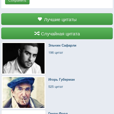
Лучшие цитаты
Случайная цитата
Эльчин Сафарли
196 цитат
Игорь Губерман
525 цитат
Генри Форд