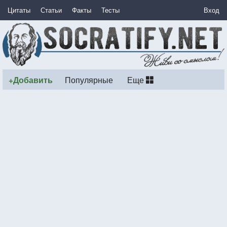
Цитаты
Статьи
Факты
Тесты
Вход
+Добавить
Популярные
Еще