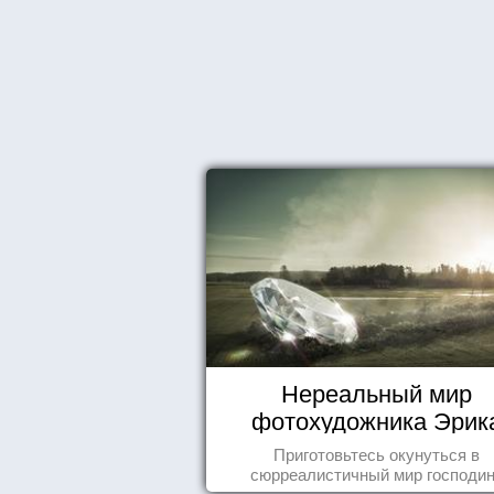
Нереальный мир
фотохудожника Эрик
Йоханссона
Приготовьтесь окунуться в
сюрреалистичный мир господи
Йоханссона