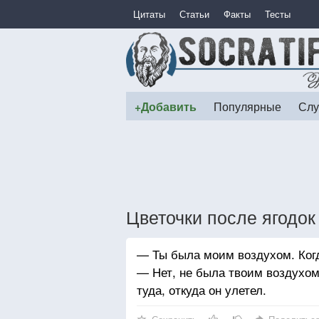
Цитаты
Статьи
Факты
Тесты
+Добавить
Популярные
Слу
Цветочки после ягодо
— Ты была моим воздухом. Когд
— Нет, не была твоим воздухом,
туда, откуда он улетел.