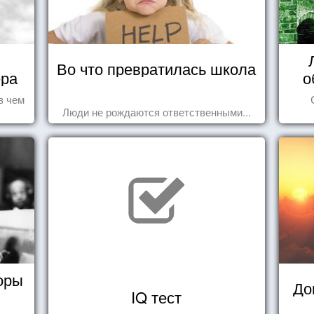
Во что превратилась школа
ера
о
в чем
Люди не рождаются ответственными...
оры
До
IQ тест