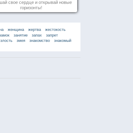
ай свое сердце и открывай новые
горизонты!
на
женщина
жертва
жестокость
замок
занятие
запах
запрет
злость
змея
знакомство
знакомый