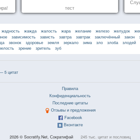
Слуш
ира!
тест
жадность
жажда
жалость
жара
желание
железо
желудок
же
нное
зависимость
зависть
завтра
завтрак
заключённый
закон
зда
звонок
здоровье
земля
зеркало
зима
зло
злоба
злодей
релость
зрение
зритель
зуб
— 5 цитат
Правила
Конфиденциальность
Последние цитаты
Отзывы и предложения
Facebook
Вконтакте
2026 © Socratify.Net, Сократифай
245 тыс. цитат и пословиц