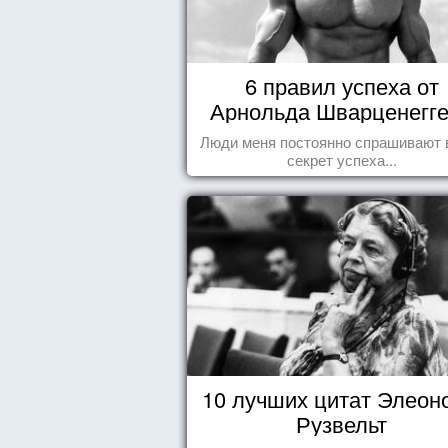
6 правил успеха от
Арнольда Шварценегг
Люди меня постоянно спрашивают 
секрет успеха...
10 лучших цитат Элеон
Рузвельт