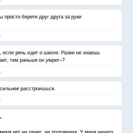
я
ы просто берете друг друга за руки
я
, если речь идет о школе. Разве не знаешь
ает, тем раньше он умрет»?
я
 сильнее расстроишься.
я
ь
меня нет ни денег, ни положения. У меня ничего