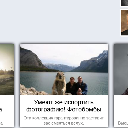
Умеют же испортить
а
фотографию! Фотобомбы
животных
Эта коллекция гарантированно заставит
на
вас смеяться вслух.
Высш