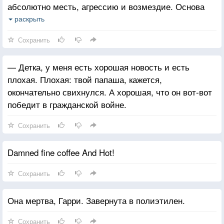
абсолютно месть, агрессию и возмездие. Основа
такого метода — любовь. Я люблю Вас, шериф
раскрыть
Трумен.
Сохранить
— Детка, у меня есть хорошая новость и есть
плохая. Плохая: твой папаша, кажется,
окончательно свихнулся. А хорошая, что он вот-вот
победит в гражданской войне.
Сохранить
Damned fine coffee And Hot!
Сохранить
Она мертва, Гарри. Завернута в полиэтилен.
Сохранить