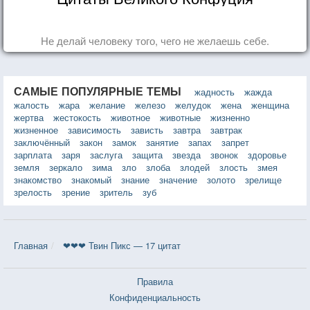
Не делай человеку того, чего не желаешь себе.
САМЫЕ ПОПУЛЯРНЫЕ ТЕМЫ
жадность
жажда
жалость
жара
желание
железо
желудок
жена
женщина
жертва
жестокость
животное
животные
жизненно
жизненное
зависимость
зависть
завтра
завтрак
заключённый
закон
замок
занятие
запах
запрет
зарплата
заря
заслуга
защита
звезда
звонок
здоровье
земля
зеркало
зима
зло
злоба
злодей
злость
змея
знакомство
знакомый
знание
значение
золото
зрелище
зрелость
зрение
зритель
зуб
Главная
❤❤❤ Твин Пикс — 17 цитат
Правила
Конфиденциальность