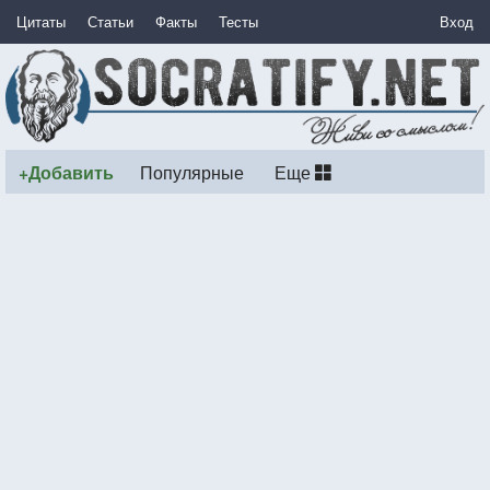
Цитаты
Статьи
Факты
Тесты
Вход
+Добавить
Популярные
Еще