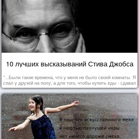
10 лучших высказываний Стива Джобса
"...Были такие времена, что у меня не было своей комнаты. Я
спал у друзей на полу, а для того, чтобы купить еды - сдавал
бутылки из под кока-колы"