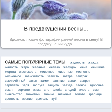
В предвкушении весны...
Вдохновляющие фотографии ранней весны в снегу! В
предвкушении чуда...
САМЫЕ ПОПУЛЯРНЫЕ ТЕМЫ
жадность
жажда
жалость
жара
желание
железо
желудок
жена
женщина
жертва
жестокость
животное
животные
жизненно
жизненное
зависимость
зависть
завтра
завтрак
заключённый
закон
замок
занятие
запах
запрет
зарплата
заря
заслуга
защита
звезда
звонок
здоровье
земля
зеркало
зима
зло
злоба
злодей
злость
змея
знакомство
знакомый
знание
значение
золото
зрелище
зрелость
зрение
зритель
зуб