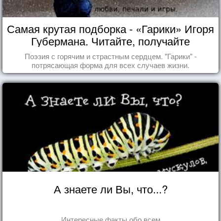
Самая крутая подборка - «Гарики» Игоря
Губермана. Читайте, получайте
удовольствие!
Поэзия с горячим и страстным сердцем. "Гарики" -
потрясающая форма для всех случаев жизни.
А знаете ли Вы, что...?
Интересные факты обо всем