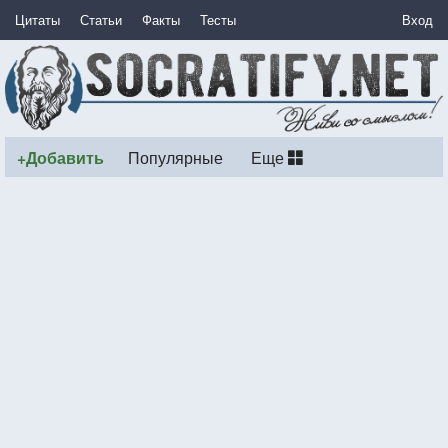
Цитаты
Статьи
Факты
Тесты
Вход
+Добавить
Популярные
Еще