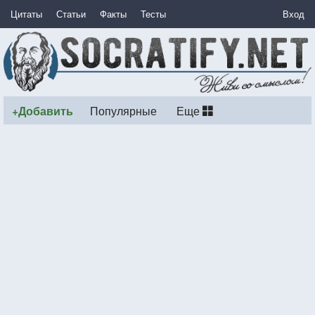
Цитаты
Статьи
Факты
Тесты
Вход
+Добавить
Популярные
Еще