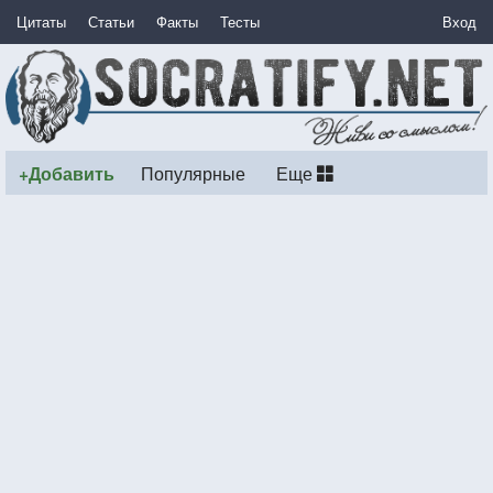
Цитаты
Статьи
Факты
Тесты
Вход
+Добавить
Популярные
Еще