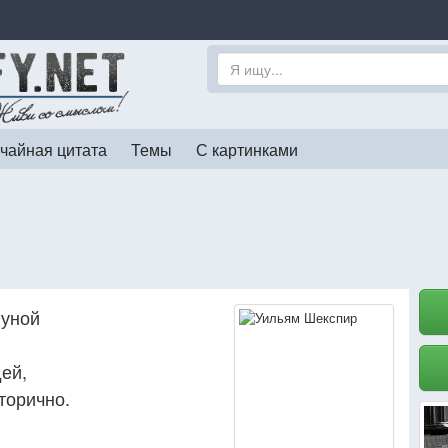
чайная цитата
Темы
С картинками
луной
ей,
торично.