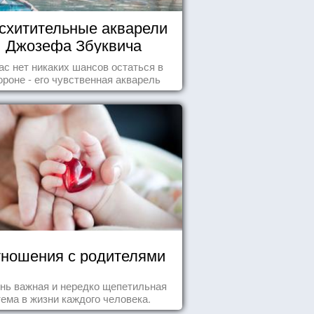
схитительные акварели
Джозефа Збуквича
ас нет никаких шансов остаться в
ороне - его чувственная акварель
покорила жителей всего мира.
ношения с родителями
нь важная и нередко щепетильная
тема в жизни каждого человека.