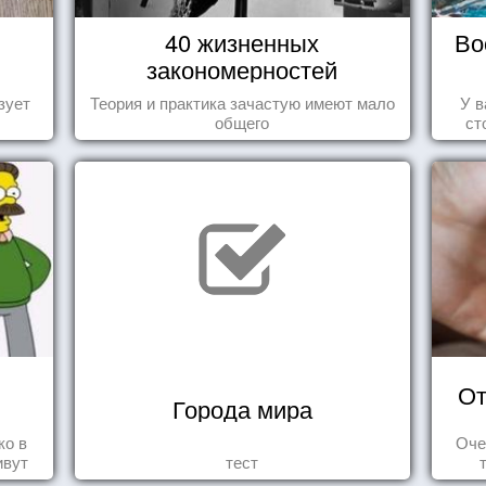
40 жизненных
Во
закономерностей
зует
Теория и практика зачастую имеют мало
У в
общего
ст
От
Города мира
ко в
Оче
ивут
тест