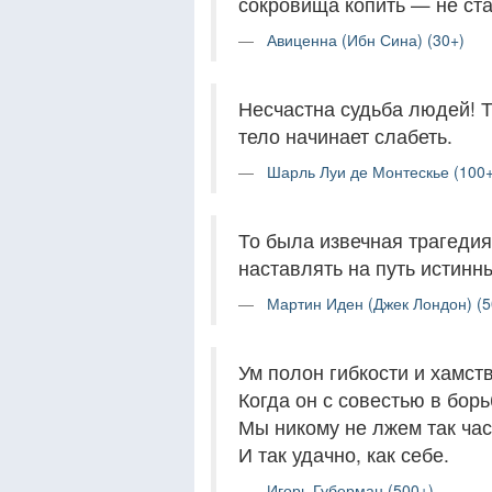
сокровища копить — не ста
Авиценна (Ибн Сина) (30+)
Несчастна судьба людей! То
тело начинает слабеть.
Шарль Луи де Монтескье (100+
То была извечная трагедия
наставлять на путь истин
Мартин Иден (Джек Лондон) (5
Ум полон гибкости и хамств
Когда он с совестью в борь
Мы никому не лжем так час
И так удачно, как себе.
Игорь Губерман (500+)