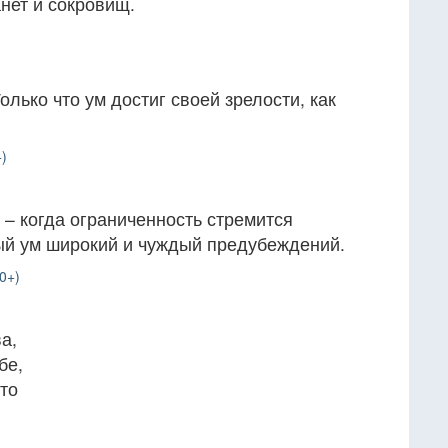
нет и сокровищ.
лько что ум достиг своей зрелости, как
)
 – когда ограниченность стремится
ный ум широкий и чуждый предубеждений.
0+)
а,
бе,
то