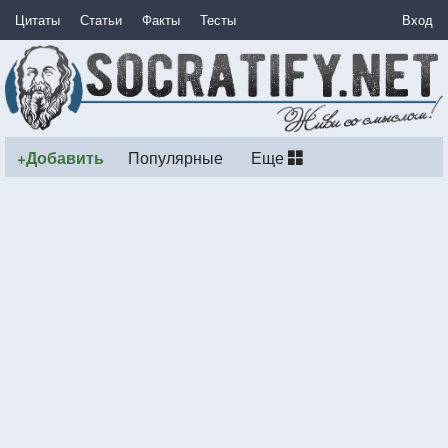
Цитаты
Статьи
Факты
Тесты
Вход
+Добавить
Популярные
Еще